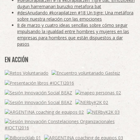
#deskorapilatzen #18 #korapilatzen Tigre bat: Emozioekin
dugun harremanari buruzko metafora bat
#desAnudando #korapilatzen #18 Un tigre: Una metáfora
sobre nuestra relación con las emociones
8 de marzo y cuatro ideas sencillas sobre cómo seguir
impulsando la igualdad entre hombres y mujeres en las
empresas para hombres que están dispuestos a dar
pasos
EN ACCIÓN