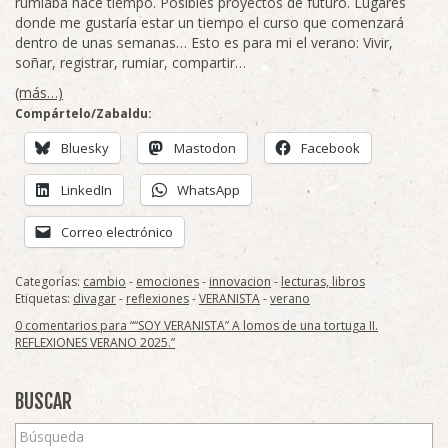
rumiaba hace tiempo. Posibles proyectos de futuro. Lugares
donde me gustaría estar un tiempo el curso que comenzará
dentro de unas semanas… Esto es para mi el verano: Vivir,
soñar, registrar, rumiar, compartir…
(más…)
Compártelo/Zabaldu:
Bluesky
Mastodon
Facebook
LinkedIn
WhatsApp
Correo electrónico
Categorías:
cambio
-
emociones
-
innovacion
-
lecturas, libros
Etiquetas:
divagar
-
reflexiones
-
VERANISTA
-
verano
0 comentarios para ““SOY VERANISTA” A lomos de una tortuga II.
REFLEXIONES VERANO 2025.”
BUSCAR