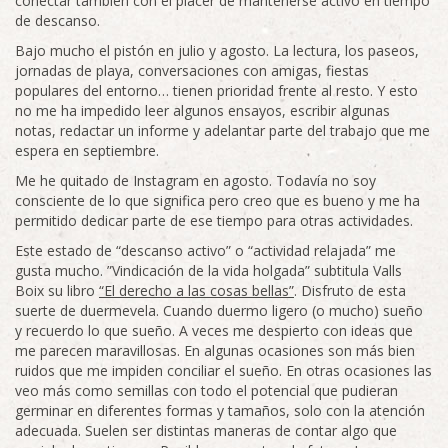
conectar también con el placer de mantenerse activo en tiempo
de descanso.
Bajo mucho el pistón en julio y agosto. La lectura, los paseos,
jornadas de playa, conversaciones con amigas, fiestas
populares del entorno… tienen prioridad frente al resto. Y esto
no me ha impedido leer algunos ensayos, escribir algunas
notas, redactar un informe y adelantar parte del trabajo que me
espera en septiembre.
Me he quitado de Instagram en agosto. Todavía no soy
consciente de lo que significa pero creo que es bueno y me ha
permitido dedicar parte de ese tiempo para otras actividades.
Este estado de “descanso activo” o “actividad relajada” me
gusta mucho. ”Vindicación de la vida holgada” subtitula Valls
Boix su libro
“El derecho a las cosas bellas”
. Disfruto de esta
suerte de duermevela. Cuando duermo ligero (o mucho) sueño
y recuerdo lo que sueño. A veces me despierto con ideas que
me parecen maravillosas. En algunas ocasiones son más bien
ruidos que me impiden conciliar el sueño. En otras ocasiones las
veo más como semillas con todo el potencial que pudieran
germinar en diferentes formas y tamaños, solo con la atención
adecuada. Suelen ser distintas maneras de contar algo que