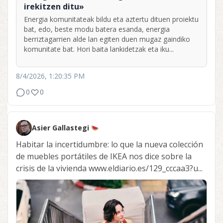
irekitzen ditu»
Energia komunitateak bildu eta aztertu dituen proiektu
bat, edo, beste modu batera esanda, energia
berriztagarrien alde lan egiten duen mugaz gaindiko
komunitate bat. Hori baita lankidetzak eta iku...
8/4/2026, 1:20:35 PM
0
0
Asier Gallastegi
Habitar la incertidumbre: lo que la nueva colección
de muebles portátiles de IKEA nos dice sobre la
crisis de la vivienda www.eldiario.es/129_cccaa3?u...