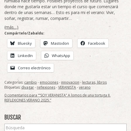
rumiaba hace tiempo. Posibles proyectos de futuro. Lugares
donde me gustaría estar un tiempo el curso que comenzará
dentro de unas semanas… Esto es para mi el verano: Vivir,
soñar, registrar, rumiar, compartir…
(más…)
Compártelo/Zabaldu:
Bluesky
Mastodon
Facebook
LinkedIn
WhatsApp
Correo electrónico
Categorías:
cambio
-
emociones
-
innovacion
-
lecturas, libros
Etiquetas:
divagar
-
reflexiones
-
VERANISTA
-
verano
0 comentarios para ““SOY VERANISTA” A lomos de una tortuga II.
REFLEXIONES VERANO 2025.”
BUSCAR