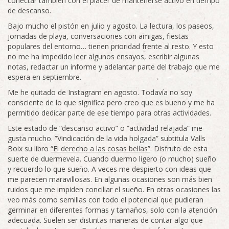
conectar también con el placer de mantenerse activo en tiempo
de descanso.
Bajo mucho el pistón en julio y agosto. La lectura, los paseos,
jornadas de playa, conversaciones con amigas, fiestas
populares del entorno… tienen prioridad frente al resto. Y esto
no me ha impedido leer algunos ensayos, escribir algunas
notas, redactar un informe y adelantar parte del trabajo que me
espera en septiembre.
Me he quitado de Instagram en agosto. Todavía no soy
consciente de lo que significa pero creo que es bueno y me ha
permitido dedicar parte de ese tiempo para otras actividades.
Este estado de “descanso activo” o “actividad relajada” me
gusta mucho. ”Vindicación de la vida holgada” subtitula Valls
Boix su libro
“El derecho a las cosas bellas”
. Disfruto de esta
suerte de duermevela. Cuando duermo ligero (o mucho) sueño
y recuerdo lo que sueño. A veces me despierto con ideas que
me parecen maravillosas. En algunas ocasiones son más bien
ruidos que me impiden conciliar el sueño. En otras ocasiones las
veo más como semillas con todo el potencial que pudieran
germinar en diferentes formas y tamaños, solo con la atención
adecuada. Suelen ser distintas maneras de contar algo que