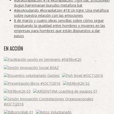
#deskorapilatzen #18 #korapilatzen Tigre bat: Emozioekin
dugun harremanari buruzko metafora bat
#desAnudando #korapilatzen #18 Un tigre: Una metáfora
sobre nuestra relación con las emociones
8 de marzo y cuatro ideas sencillas sobre cómo seguir
impulsando la igualdad entre hombres y mujeres en las
empresas para hombres que están dispuestos a dar
pasos
EN ACCIÓN