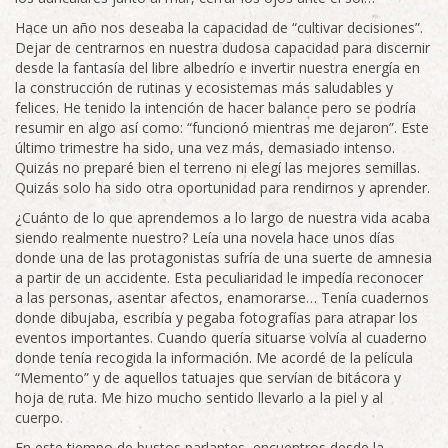
Hace un año nos deseaba la capacidad de “cultivar decisiones”.
Dejar de centrarnos en nuestra dudosa capacidad para discernir
desde la fantasía del libre albedrío e invertir nuestra energía en
la construcción de rutinas y ecosistemas más saludables y
felices. He tenido la intención de hacer balance pero se podría
resumir en algo así como: “funcionó mientras me dejaron”. Este
último trimestre ha sido, una vez más, demasiado intenso.
Quizás no preparé bien el terreno ni elegí las mejores semillas.
Quizás solo ha sido otra oportunidad para rendirnos y aprender.
¿Cuánto de lo que aprendemos a lo largo de nuestra vida acaba
siendo realmente nuestro? Leía una novela hace unos días
donde una de las protagonistas sufría de una suerte de amnesia
a partir de un accidente. Esta peculiaridad le impedía reconocer
a las personas, asentar afectos, enamorarse… Tenía cuadernos
donde dibujaba, escribía y pegaba fotografías para atrapar los
eventos importantes. Cuando quería situarse volvía al cuaderno
donde tenía recogida la información. Me acordé de la película
“Memento” y de aquellos tatuajes que servían de bitácora y
hoja de ruta. Me hizo mucho sentido llevarlo a la piel y al
cuerpo.
En este tiempo de bustos parlantes, encuentros desde la