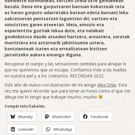
hainbeste burmuinean, sortzen zirela uste genuenean
bezala. Dena nire gorputzaren barruan kokatzeak (eta
ez haren gorputz-adarretako batean edota buruan) leku
sakratuetan pentsatzen laguntzen dit; sartzen eta
oinutstzen garen etxeetan. Ideia, emozio eta
esperientzia guztiak lekua dute, eta nolabait
gonbidatuta daude atseden hartzera, arnastera, zaratak
murriztera eta aztarnarik jakintsuena uztera,
kontzienteak izaten eta errealitatean bizitzen
jarraitzeko aukera emango diguna.
Recuperar el cuerpo y las sensaciones sentidas para atrapar lo
que no queremos que se escape. Confiarnos más a las huellas
en nuestra piel y a los contactos. RECORDAR 2022.
Este año de nuevo con ilustración de mi amigo
Alex Orbe
. Esta
vez me quiere recordar que para tener un torso como el que me
dibuja me lo tengo que trabajar mucho, mucho
Compártelo/Zabaldu:
Bluesky
Mastodon
Facebook
LinkedIn
WhatsApp