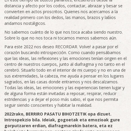
distancia y afecto por los codos, contactar, abrazar y besar se
convierten en actos proscritos. Quienes nos acercamos a la
realidad primero con los dedos, las manos, brazos y labios
andamos nostálgicos.
No sabemos cuánto de lo que nos toca acaba siendo nuestro.
Sobre lo que no nos toca ni tocamos menos sabemos aún.
Para este 2022 nos deseo RECORDAR. Volver a pasar por el
corazón buscando introspección. Como cuando pensábamos
que las ideas, las reflexiones y las emociones tenían origen en el
centro de nuestros cuerpos, junto al diafragma y no tanto en el
cerebro. Situarlo todo en el interior de mi cuerpo y no en una de
sus extremidades, la cabeza, me ayuda a pensar en los lugares
sagrados, en las casas donde entramos y nos descalzamos.
Todas las ideas, las emociones y las experiencias tienen lugar y
de alguna forma están invitadas a reposar, respirar, reducir
estridencias y a dejar el poso más sabio, el que nos permita
seguir siendo conscientes y habitar la realidad.
2022rako, BERRIRO PASATU BIHOTZETIK opa dizuet.
Introspekzio bila. Ideiak, gogoetak eta emozioak gure
gorputzaren erdian, diafragmarekin batera, eta ez