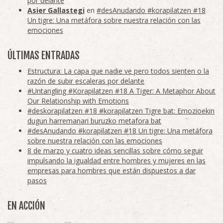
por delante
Asier Gallastegi
en
#desAnudando #korapilatzen #18
Un tigre: Una metáfora sobre nuestra relación con las
emociones
ÚLTIMAS ENTRADAS
Estructura: La capa que nadie ve pero todos sienten o la
razón de subir escaleras por delante
#Untangling #Korapilatzen #18 A Tiger: A Metaphor About
Our Relationship with Emotions
#deskorapilatzen #18 #korapilatzen Tigre bat: Emozioekin
dugun harremanari buruzko metafora bat
#desAnudando #korapilatzen #18 Un tigre: Una metáfora
sobre nuestra relación con las emociones
8 de marzo y cuatro ideas sencillas sobre cómo seguir
impulsando la igualdad entre hombres y mujeres en las
empresas para hombres que están dispuestos a dar
pasos
EN ACCIÓN