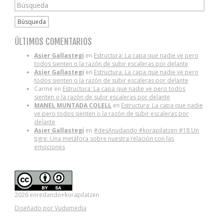
Búsqueda
ÚLTIMOS COMENTARIOS
Asier Gallastegi
en
Estructura: La capa que nadie ve pero
todos sienten o la razón de subir escaleras por delante
Asier Gallastegi
en
Estructura: La capa que nadie ve pero
todos sienten o la razón de subir escaleras por delante
Carme
en
Estructura: La capa que nadie ve pero todos
sienten o la razón de subir escaleras por delante
MANEL MUNTADA COLELL
en
Estructura: La capa que nadie
ve pero todos sienten o la razón de subir escaleras por
delante
Asier Gallastegi
en
#desAnudando #korapilatzen #18 Un
tigre: Una metáfora sobre nuestra relación con las
emociones
2026 enredando+korapilatzen
Diseñado por Vudumedia