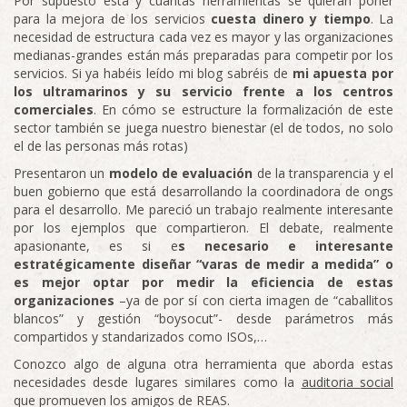
Por supuesto esta y cuantas herramientas se quieran poner
para la mejora de los servicios
cuesta dinero y tiempo
. La
necesidad de estructura cada vez es mayor y las organizaciones
medianas-grandes están más preparadas para competir por los
servicios. Si ya habéis leído mi blog sabréis de
mi apuesta por
los ultramarinos y su servicio frente a los centros
comerciales
. En cómo se estructure la formalización de este
sector también se juega nuestro bienestar (el de todos, no solo
el de las personas más rotas)
Presentaron un
modelo de evaluación
de la transparencia y el
buen gobierno que está desarrollando la coordinadora de ongs
para el desarrollo. Me pareció un trabajo realmente interesante
por los ejemplos que compartieron. El debate, realmente
apasionante, es si e
s necesario e interesante
estratégicamente diseñar “varas de medir a medida” o
es mejor optar por medir la eficiencia de estas
organizaciones
–ya de por sí con cierta imagen de “caballitos
blancos” y gestión “boysocut”- desde parámetros más
compartidos y standarizados como ISOs,…
Conozco algo de alguna otra herramienta que aborda estas
necesidades desde lugares similares como la
auditoria social
que promueven los amigos de REAS.