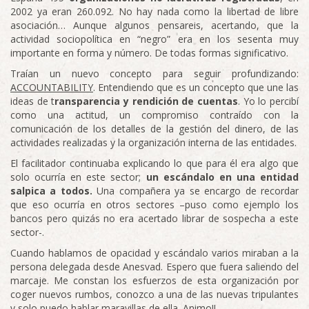
2002 ya eran 260.092. No hay nada como la libertad de libre
asociación… Aunque algunos pensareis, acertando, que la
actividad sociopolítica en “negro” era en los sesenta muy
importante en forma y número. De todas formas significativo.
Traían un nuevo concepto para seguir profundizando:
ACCOUNTABILITY
. Entendiendo que es un concepto que une las
ideas de t
ransparencia y rendición de cuentas
. Yo lo percibí
como una actitud, un compromiso contraído con la
comunicación de los detalles de la gestión del dinero, de las
actividades realizadas y la organización interna de las entidades.
El facilitador continuaba explicando lo que para él era algo que
solo ocurría en este sector;
un escándalo en una entidad
salpica a todos.
Una compañera ya se encargo de recordar
que eso ocurría en otros sectores –puso como ejemplo los
bancos pero quizás no era acertado librar de sospecha a este
sector-.
Cuando hablamos de opacidad y escándalo varios miraban a la
persona delegada desde Anesvad. Espero que fuera saliendo del
marcaje. Me constan los esfuerzos de esta organización por
coger nuevos rumbos, conozco a una de las nuevas tripulantes
y solo puedo hablar maravillas de ella. Animo!!