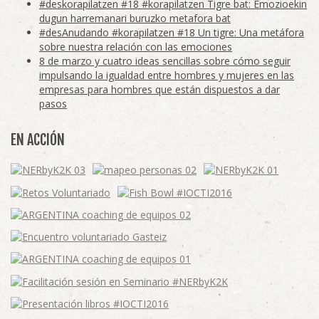
#deskorapilatzen #18 #korapilatzen Tigre bat: Emozioekin
dugun harremanari buruzko metafora bat
#desAnudando #korapilatzen #18 Un tigre: Una metáfora
sobre nuestra relación con las emociones
8 de marzo y cuatro ideas sencillas sobre cómo seguir
impulsando la igualdad entre hombres y mujeres en las
empresas para hombres que están dispuestos a dar
pasos
EN ACCIÓN