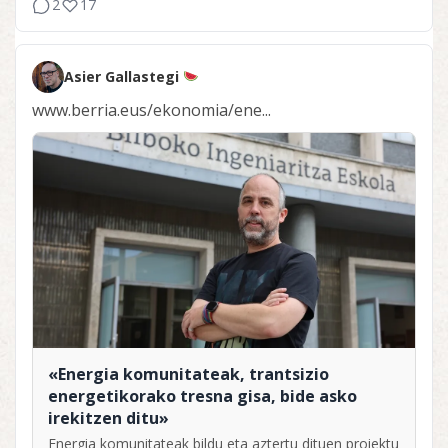
2
17
Asier Gallastegi
www.berria.eus/ekonomia/ene...
«Energia komunitateak, trantsizio
energetikorako tresna gisa, bide asko
irekitzen ditu»
Energia komunitateak bildu eta aztertu dituen proiektu