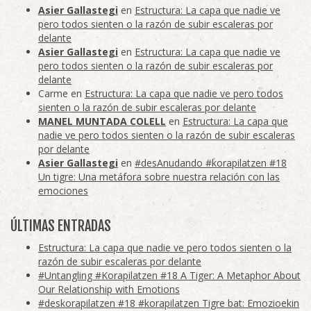
Asier Gallastegi
en
Estructura: La capa que nadie ve
pero todos sienten o la razón de subir escaleras por
delante
Asier Gallastegi
en
Estructura: La capa que nadie ve
pero todos sienten o la razón de subir escaleras por
delante
Carme
en
Estructura: La capa que nadie ve pero todos
sienten o la razón de subir escaleras por delante
MANEL MUNTADA COLELL
en
Estructura: La capa que
nadie ve pero todos sienten o la razón de subir escaleras
por delante
Asier Gallastegi
en
#desAnudando #korapilatzen #18
Un tigre: Una metáfora sobre nuestra relación con las
emociones
ÚLTIMAS ENTRADAS
Estructura: La capa que nadie ve pero todos sienten o la
razón de subir escaleras por delante
#Untangling #Korapilatzen #18 A Tiger: A Metaphor About
Our Relationship with Emotions
#deskorapilatzen #18 #korapilatzen Tigre bat: Emozioekin