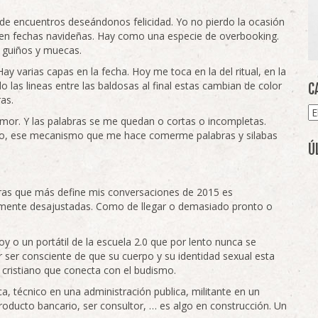
e encuentros deseándonos felicidad. Yo no pierdo la ocasión
en fechas navideñas. Hay como una especie de overbooking.
 guiños y muecas.
 varias capas en la fecha. Hoy me toca en la del ritual, en la
as lineas entre las baldosas al final estas cambian de color
C
ras.
Ca
 amor. Y las palabras se me quedan o cortas o incompletas.
do, ese mecanismo que me hace comerme palabras y silabas
Ú
bras que más define mis conversaciones de 2015 es
emente desajustadas. Como de llegar o demasiado pronto o
oy o un portátil de la escuela 2.0 que por lento nunca se
ser consciente de que su cuerpo y su identidad sexual esta
cristiano que conecta con el budismo.
ica, técnico en una administración publica, militante en un
 producto bancario, ser consultor, … es algo en construcción. Un