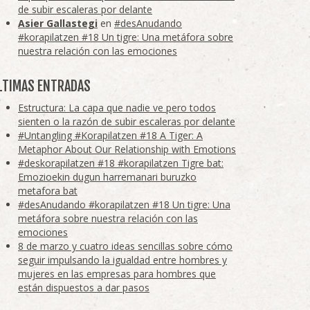
de subir escaleras por delante
Asier Gallastegi
en
#desAnudando
#korapilatzen #18 Un tigre: Una metáfora sobre
nuestra relación con las emociones
LTIMAS ENTRADAS
Estructura: La capa que nadie ve pero todos
sienten o la razón de subir escaleras por delante
#Untangling #Korapilatzen #18 A Tiger: A
Metaphor About Our Relationship with Emotions
#deskorapilatzen #18 #korapilatzen Tigre bat:
Emozioekin dugun harremanari buruzko
metafora bat
#desAnudando #korapilatzen #18 Un tigre: Una
metáfora sobre nuestra relación con las
emociones
8 de marzo y cuatro ideas sencillas sobre cómo
seguir impulsando la igualdad entre hombres y
mujeres en las empresas para hombres que
están dispuestos a dar pasos