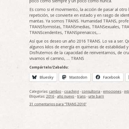
poco como siempre y un poco como nunca.
Es como si el movimiento, la acción de pasar al otro
repetición, se convierte en estado y en rasgo de ide
mantas. Ya somos TRANS. Humanidad TRANS, profe
TRANSformistas, TRANSmedias, TRANSexuales, TRA
TRANScendentes, TRANSpirenaicos,…
Así que os deseo un año 2016 TRANS. Lo va a ser. Qu
algunos kilos de energía en quimeras de estabilidad y
Disfrutemos de la capacidad de reinventarnos, de cruz
vivamos el camino, … TRANS
Compártelo/Zabaldu:
Bluesky
Mastodon
Facebook
Categorías:
cambio
-
coaching
-
consultoria
-
emociones
-
in
Etiquetas:
2016
-
año nuevo
-
trans
-
urte barri
31 comentarios para “TRANS 2016”