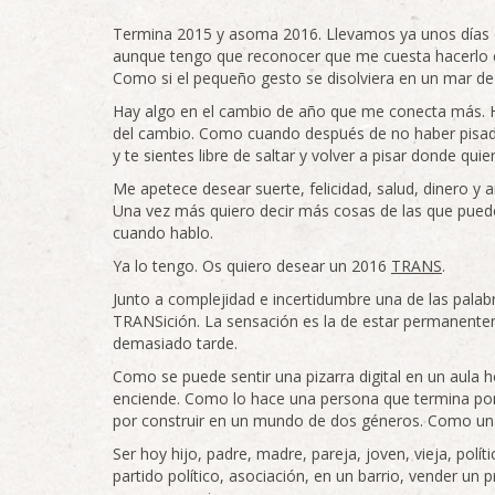
Termina 2015 y asoma 2016. Llevamos ya unos días d
aunque tengo que reconocer que me cuesta hacerlo 
Como si el pequeño gesto se disolviera en un mar de
Hay algo en el cambio de año que me conecta más. Hay
del cambio. Como cuando después de no haber pisado l
y te sientes libre de saltar y volver a pisar donde quie
Me apetece desear suerte, felicidad, salud, dinero y
Una vez más quiero decir más cosas de las que pue
cuando hablo.
Ya lo tengo. Os quiero desear un 2016
TRANS
.
Junto a complejidad e incertidumbre una de las pala
TRANSición. La sensación es la de estar permanent
demasiado tarde.
Como se puede sentir una pizarra digital en un aula h
enciende. Como lo hace una persona que termina por 
por construir en un mundo de dos géneros. Como un 
Ser hoy hijo, padre, madre, pareja, joven, vieja, polít
partido político, asociación, en un barrio, vender un