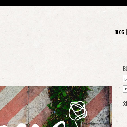
BLOG
B
S