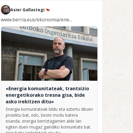
Asier Gallastegi
www.berria.eus/ekonomia/ene...
«Energia komunitateak, trantsizio
energetikorako tresna gisa, bide
asko irekitzen ditu»
Energia komunitateak bildu eta aztertu dituen
proiektu bat, edo, beste modu batera
esanda, energia berriztagarrien alde lan
egiten duen mugaz gaindiko komunitate bat.
Hori baita lankidetzak eta iku...