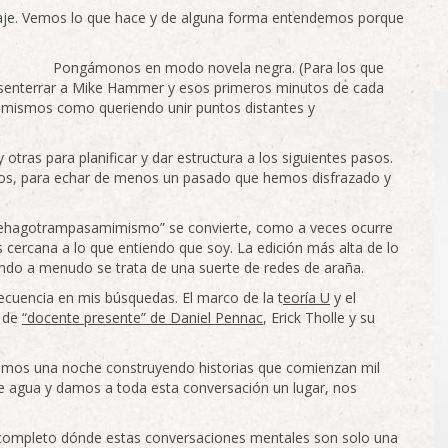
naje. Vemos lo que hace y de alguna forma entendemos porque
Pongámonos en modo novela negra. (Para los que
esenterrar a Mike Hammer y esos primeros minutos de cada
mismos como queriendo unir puntos distantes y
 otras para planificar y dar estructura a los siguientes pasos.
os, para echar de menos un pasado que hemos disfrazado y
“mehagotrampasamimismo” se convierte, como a veces ocurre
ás cercana a lo que entiendo que soy. La edición más alta de lo
ando a menudo se trata de una suerte de redes de araña.
ecuencia en mis búsquedas. El marco de la t
eoría U
y el
a de
“docente presente” de Daniel Pennac
, Erick Tholle y su
amos una noche construyendo historias que comienzan mil
e agua y damos a toda esta conversación un lugar, nos
completo dónde estas conversaciones mentales son solo una