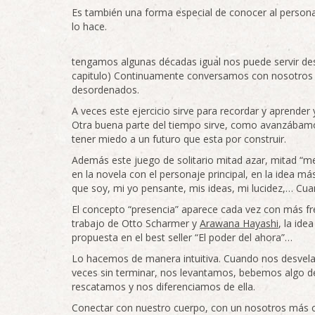
Es también una forma especial de conocer al perso
lo hace.
tengamos algunas décadas igual nos puede servir d
capitulo) Continuamente conversamos con nosotros 
desordenados.
A veces este ejercicio sirve para recordar y aprender y
Otra buena parte del tiempo sirve, como avanzábam
tener miedo a un futuro que esta por construir.
Además este juego de solitario mitad azar, mitad 
en la novela con el personaje principal, en la idea m
que soy, mi yo pensante, mis ideas, mi lucidez,… Cu
El concepto “presencia” aparece cada vez con más fr
trabajo de Otto Scharmer y
Arawana Hayashi
, la ide
propuesta en el best seller “El poder del ahora”…
Lo hacemos de manera intuitiva. Cuando nos desvel
veces sin terminar, nos levantamos, bebemos algo d
rescatamos y nos diferenciamos de ella.
Conectar con nuestro cuerpo, con un nosotros más 