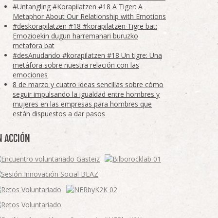
#Untangling #Korapilatzen #18 A Tiger: A
Metaphor About Our Relationship with Emotions
#deskorapilatzen #18 #korapilatzen Tigre bat:
Emozioekin dugun harremanari buruzko
metafora bat
#desAnudando #korapilatzen #18 Un tigre: Una
metáfora sobre nuestra relación con las
emociones
8 de marzo y cuatro ideas sencillas sobre cómo
seguir impulsando la igualdad entre hombres y
mujeres en las empresas para hombres que
están dispuestos a dar pasos
N ACCIÓN