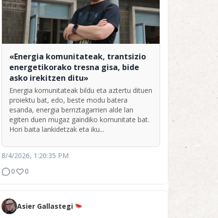
«Energia komunitateak, trantsizio
energetikorako tresna gisa, bide
asko irekitzen ditu»
Energia komunitateak bildu eta aztertu dituen
proiektu bat, edo, beste modu batera
esanda, energia berriztagarrien alde lan
egiten duen mugaz gaindiko komunitate bat.
Hori baita lankidetzak eta iku...
8/4/2026, 1:20:35 PM
0
0
Asier Gallastegi