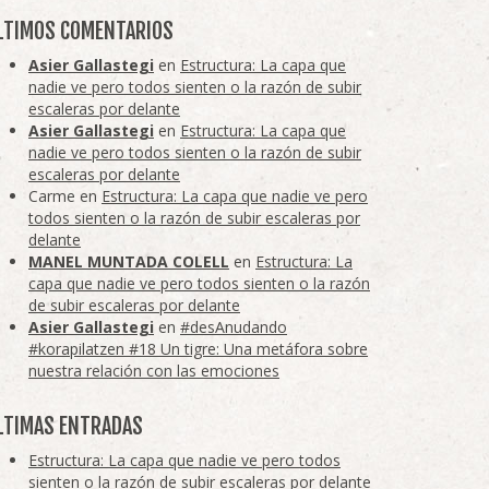
LTIMOS COMENTARIOS
Asier Gallastegi
en
Estructura: La capa que
nadie ve pero todos sienten o la razón de subir
escaleras por delante
Asier Gallastegi
en
Estructura: La capa que
nadie ve pero todos sienten o la razón de subir
escaleras por delante
Carme
en
Estructura: La capa que nadie ve pero
todos sienten o la razón de subir escaleras por
delante
MANEL MUNTADA COLELL
en
Estructura: La
capa que nadie ve pero todos sienten o la razón
de subir escaleras por delante
Asier Gallastegi
en
#desAnudando
#korapilatzen #18 Un tigre: Una metáfora sobre
nuestra relación con las emociones
LTIMAS ENTRADAS
Estructura: La capa que nadie ve pero todos
sienten o la razón de subir escaleras por delante