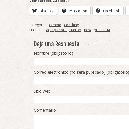
Compártelo/Zabaldu:
Bluesky
Mastodon
Facebook
Categorías:
cambio
-
coaching
Etiquetas:
aqui y ahora
-
cuerpo
-
now
-
presencia
Deja una Respuesta
Nombre (obligatorio)
Correo electrónico (no será publicado) (obligatorio
Sitio web
Comentario