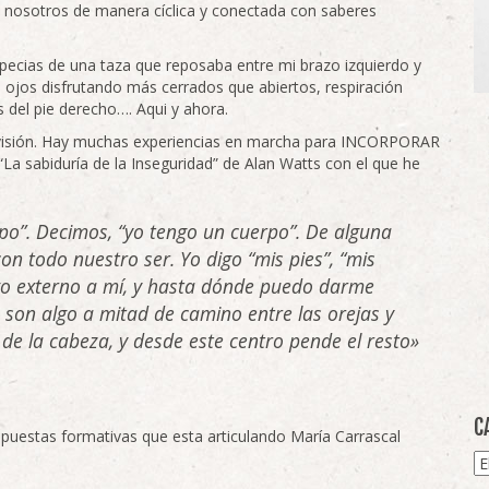
 nosotros de manera cíclica y conectada con saberes
pecias de una taza que reposaba entre mi brazo izquierdo y
 ojos disfrutando más cerrados que abiertos, respiración
s del pie derecho…. Aqui y ahora.
ta visión. Hay muchas experiencias en marcha para INCORPORAR
 “La sabiduría de la Inseguridad” de Alan Watts con el que he
po”. Decimos, “yo tengo un cuerpo”. De alguna
n todo nuestro ser. Yo digo “mis pies”, “mis
lgo externo a mí, y hasta dónde puedo darme
e son algo a mitad de camino entre las orejas y
 de la cabeza, y desde este centro pende el resto»
C
ropuestas formativas que esta articulando María Carrascal
Ca