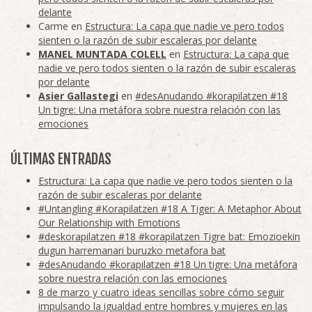
delante
Carme
en
Estructura: La capa que nadie ve pero todos
sienten o la razón de subir escaleras por delante
MANEL MUNTADA COLELL
en
Estructura: La capa que
nadie ve pero todos sienten o la razón de subir escaleras
por delante
Asier Gallastegi
en
#desAnudando #korapilatzen #18
Un tigre: Una metáfora sobre nuestra relación con las
emociones
ÚLTIMAS ENTRADAS
Estructura: La capa que nadie ve pero todos sienten o la
razón de subir escaleras por delante
#Untangling #Korapilatzen #18 A Tiger: A Metaphor About
Our Relationship with Emotions
#deskorapilatzen #18 #korapilatzen Tigre bat: Emozioekin
dugun harremanari buruzko metafora bat
#desAnudando #korapilatzen #18 Un tigre: Una metáfora
sobre nuestra relación con las emociones
8 de marzo y cuatro ideas sencillas sobre cómo seguir
impulsando la igualdad entre hombres y mujeres en las