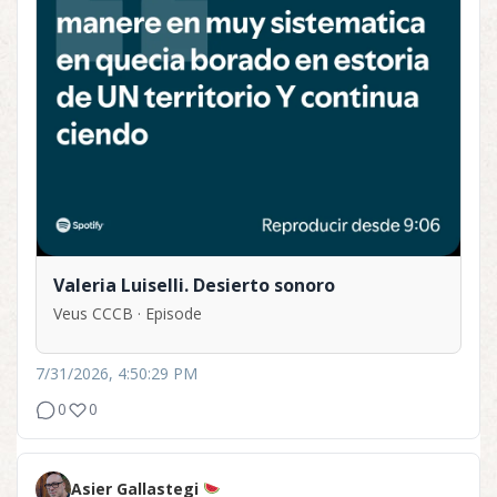
Valeria Luiselli. Desierto sonoro
Veus CCCB · Episode
7/31/2026, 4:50:29 PM
0
0
Asier Gallastegi