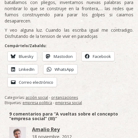
batallamos con pliegos, inventamos nuevas palabras para
nombrar lo que se construye en la frontera,… las redes que
fuimos construyendo para parar los golpes si caiamos
desaparecen.
Y veo alguna luz. Cuando las escriba igual me contradigo.
Disfrutando de la tension de vivir en paradojas
Compártelo/Zabaldu:
Bluesky
Mastodon
Facebook
LinkedIn
WhatsApp
Correo electrónico
Categorías:
acción social
-
organizaciones
Etiquetas:
empresa politica
-
empresa social
9 comentarios para “A vueltas sobre el concepto
“empresa social” (III)”
Amalio Rey
18 noviembre, 2012