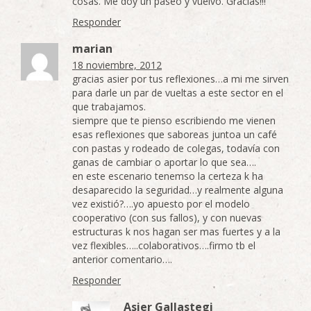
cosas. Me doy un paseo y vuelvo. Gracias!!!
Responder
marian
18 noviembre, 2012
gracias asier por tus reflexiones…a mi me sirven
para darle un par de vueltas a este sector en el
que trabajamos.
siempre que te pienso escribiendo me vienen
esas reflexiones que saboreas juntoa un café
con pastas y rodeado de colegas, todavía con
ganas de cambiar o aportar lo que sea….
en este escenario tenemso la certeza k ha
desaparecido la seguridad…y realmente alguna
vez existió?….yo apuesto por el modelo
cooperativo (con sus fallos), y con nuevas
estructuras k nos hagan ser mas fuertes y a la
vez flexibles…..colaborativos….firmo tb el
anterior comentario….
Responder
Asier Gallastegi