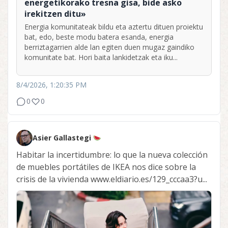
energetikorako tresna gisa, bide asko
irekitzen ditu»
Energia komunitateak bildu eta aztertu dituen proiektu
bat, edo, beste modu batera esanda, energia
berriztagarrien alde lan egiten duen mugaz gaindiko
komunitate bat. Hori baita lankidetzak eta iku...
8/4/2026, 1:20:35 PM
0
0
Asier Gallastegi
Habitar la incertidumbre: lo que la nueva colección
de muebles portátiles de IKEA nos dice sobre la
crisis de la vivienda www.eldiario.es/129_cccaa3?u...