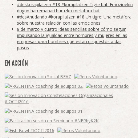
#deskorapilatzen #18 #korapilatzen Tigre bat: Emozioekin
dugun harremanari buruzko metafora bat
#desAnudando #korapilatzen #18 Un tigre: Una metáfora
sobre nuestra relación con las emociones
8 de marzo y cuatro ideas sencillas sobre cómo seguir
impulsando la igualdad entre hombres y mujeres en las
empresas para hombres que están dispuestos a dar
pasos
EN ACCIÓN