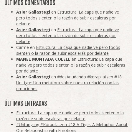
ÚLTIMOS COMENTARIOS
Asier Gallastegi
en
Estructura: La capa que nadie ve
pero todos sienten o la razón de subir escaleras por
delante
Asier Gallastegi
en
Estructura: La capa que nadie ve
pero todos sienten o la razón de subir escaleras por
delante
Carme
en
Estructura: La capa que nadie ve pero todos
sienten o la razón de subir escaleras por delante
MANEL MUNTADA COLELL
en
Estructura: La capa que
nadie ve pero todos sienten o la razón de subir escaleras
por delante
Asier Gallastegi
en
#desAnudando #korapilatzen #18
Un tigre: Una metáfora sobre nuestra relación con las
emociones
ÚLTIMAS ENTRADAS
Estructura: La capa que nadie ve pero todos sienten o la
razón de subir escaleras por delante
#Untangling #Korapilatzen #18 A Tiger: A Metaphor About
Our Relationship with Emotions