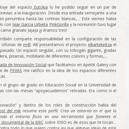
taje del espacio
Eutokia
lo he podido seguir en un par de
s previas a la inauguración. Desde esa entrada semejante a una
en penumbra hasta las cortinas blancas,… Este viernes había
do con
Ixiar Garcia Urbieta
PinkGorilla
y la noreunión tuvo lugar
 cama granate Jajaja ¡y éramos tres!
también comparte responsabilidad en la configuración de las
 oficinas de
m4f
. Allí presentamos el proyecto
elkartekintza
el
 pasado. Un espacio singular, con su tobogán gigante, gradas
ra, pizarras, mobiliario de diferentes colores y formas,…
nada de Innovación Social
que facilitamos en Apettit Galery con
te de
FEVAS
me ratifico en la idea de los espacios diferentes
tas.
n el grupo de grado en Educación Social en la Universidad de
llas con las mesas “apoyacuadernos” retiradas. Era como si el
novación” y dentro de los roles de construcción habla del
ost del mik
resume este perfil:
Crea un entorno en el que la
ando el entorno físico en una herramienta que fomente el
o documental de la BBC
sobre IDEO es de esos que te tocan…
ntra todo lo que quiero contra asi que algunas ideas de este