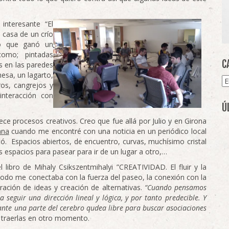
interesante “El
a casa de un crío
ro que ganó un
omo; pintadas
C
es en las paredes
esa, un lagarto,
Ca
ros, cangrejos y
interacción con
Ú
e procesos creativos. Creo que fue allá por Julio y en Girona
ana
cuando me encontré con una noticia en un periódico local
. Espacios abiertos, de encuentro, curvas, muchísimo cristal
s espacios para pasear para ir de un lugar a otro,…
libro de Mihaly Csikszentmihalyi ”CREATIVIDAD. El fluir y la
 todo me conectaba con la fuerza del paseo, la conexión con la
ración de ideas y creación de alternativas.
“Cuando pensamos
 seguir una dirección lineal y lógica, y por tanto predecible. Y
ante una parte del cerebro qudea libre para buscar asociaciones
 traerlas en otro momento.