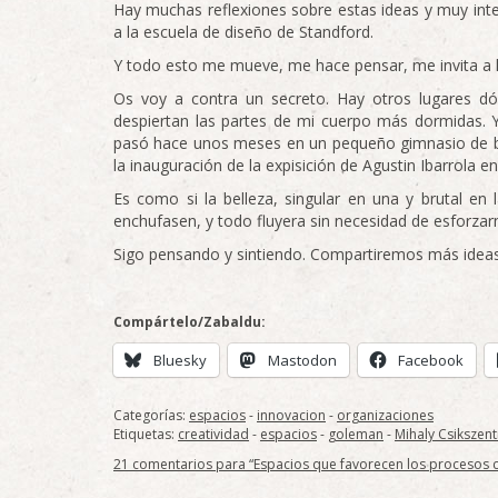
Hay muchas reflexiones sobre estas ideas y muy in
a la escuela de diseño de Standford.
Y todo esto me mueve, me hace pensar, me invita a 
Os voy a contra un secreto. Hay otros lugares d
despiertan las partes de mi cuerpo más dormidas.
pasó hace unos meses en un pequeño gimnasio de bo
la inauguración de la expisición de Agustin Ibarrola e
Es como si la belleza, singular en una y brutal en 
enchufasen, y todo fluyera sin necesidad de esforz
Sigo pensando y sintiendo. Compartiremos más ideas
Compártelo/Zabaldu:
Bluesky
Mastodon
Facebook
Categorías:
espacios
-
innovacion
-
organizaciones
Etiquetas:
creatividad
-
espacios
-
goleman
-
Mihaly Csikszent
21 comentarios para “Espacios que favorecen los procesos c