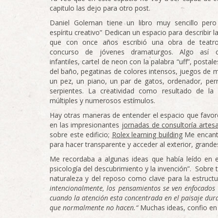
capitulo las dejo para otro post.
Daniel Goleman tiene un libro muy sencillo pero 
espíritu creativo” Dedican un espacio para describir l
que con once años escribió una obra de teat
concurso de jóvenes dramaturgos. Algo así c
infantiles, cartel de neon con la palabra “uff”, postal
del baño, pegatinas de colores intensos, juegos de m
un pez, un piano, un par de gatos, ordenador, per
serpientes. La creatividad como resultado de la 
múltiples y numerosos estímulos.
Hay otras maneras de entender el espacio que favorec
en las impresionantes
jornadas de consultoría artes
sobre este edificio;
Rolex learning building
Me encantó
para hacer transparente y acceder al exterior, grande
Me recordaba a algunas ideas que había leído en el 
psicología del descubrimiento y la invención”. Sobre
naturaleza y del reposo como clave para la estructu
intencionalmente, los pensamientos se ven enfocados a
cuando la atención esta concentrada en el paisaje dur
que normalmente no hacen.“
Muchas ideas, confio en