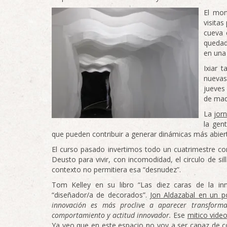
El mon
visita
cueva 
queda
en una
Ixiar 
nuevas
jueves
de made
La
jor
la gen
que pueden contribuir a generar dinámicas más abier
El curso pasado invertimos todo un cuatrimestre co
Deusto para vivir, con incomodidad, el circulo de si
contexto no permitiera esa “desnudez”.
Tom Kelley en su libro “Las diez caras de la in
“diseñador/a de decorados”.
Jon Aldazabal en un p
innovación es más proclive a aparecer transform
comportamiento y actitud innovador.
Ese
mitico vide
Ya veo que en este espacio no voy a ser capaz de co