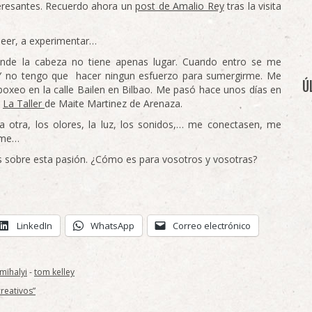
teresantes. Recuerdo ahora un
post de Amalio Rey
tras la visita
leer, a experimentar…
ónde la cabeza no tiene apenas lugar. Cuando entro se me
 Y no tengo que hacer ningun esfuerzo para sumergirme. Me
Ú
xeo en la calle Bailen en Bilbao. Me pasó hace unos días en
n
La Taller
de Maite Martinez de Arenaza.
la otra, los olores, la luz, los sonidos,… me conectasen, me
arme…
 sobre esta pasión. ¿Cómo es para vosotros y vosotras?
LinkedIn
WhatsApp
Correo electrónico
mihalyi
-
tom kelley
reativos”