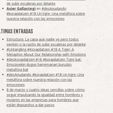
de subir escaleras por delante
Asier Gallastegi
en
#desAnudando
#korapilatzen #18 Un tigre: Una metáfora sobre
nuestra relación con las emociones
LTIMAS ENTRADAS
Estructura: La capa que nadie ve pero todos
sienten o la razón de subir escaleras por delante
#Untangling #Korapilatzen #18 A Tiger: A
Metaphor About Our Relationship with Emotions
#deskorapilatzen #18 #korapilatzen Tigre bat:
Emozioekin dugun harremanari buruzko
metafora bat
#desAnudando #korapilatzen #18 Un tigre: Una
metáfora sobre nuestra relación con las
emociones
8 de marzo y cuatro ideas sencillas sobre cómo
seguir impulsando la igualdad entre hombres y
mujeres en las empresas para hombres que
están dispuestos a dar pasos