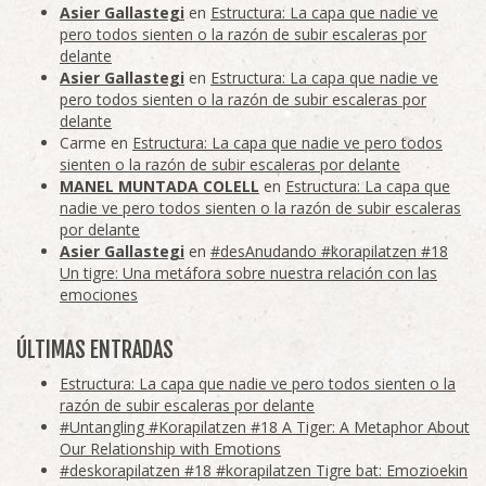
Asier Gallastegi
en
Estructura: La capa que nadie ve
pero todos sienten o la razón de subir escaleras por
delante
Asier Gallastegi
en
Estructura: La capa que nadie ve
pero todos sienten o la razón de subir escaleras por
delante
Carme
en
Estructura: La capa que nadie ve pero todos
sienten o la razón de subir escaleras por delante
MANEL MUNTADA COLELL
en
Estructura: La capa que
nadie ve pero todos sienten o la razón de subir escaleras
por delante
Asier Gallastegi
en
#desAnudando #korapilatzen #18
Un tigre: Una metáfora sobre nuestra relación con las
emociones
ÚLTIMAS ENTRADAS
Estructura: La capa que nadie ve pero todos sienten o la
razón de subir escaleras por delante
#Untangling #Korapilatzen #18 A Tiger: A Metaphor About
Our Relationship with Emotions
#deskorapilatzen #18 #korapilatzen Tigre bat: Emozioekin