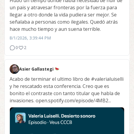
Hubo un tiempo donde habia necesidad de huir de
un pais y atravesar fronteras por la fuerza para
llegar a otro donde la vida pudiera ser mejor. Se
señalaba a personas como ilegales. Quedó atrás
hace mucho tiempo y aun suena terrible.
8/1/2026, 3:39:44 PM
0
2
Asier Gallastegi
Acabo de terminar el ultimo libro de
#valerialuiselli
y he rescatado esta conferencia. Creo que es
bonito el contraste con tanto titular que habla de
invasiones. open.spotify.com/episode/4MB2...