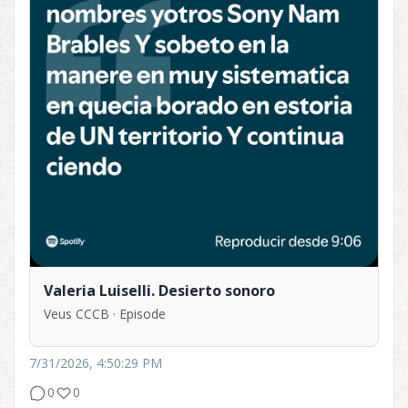
Valeria Luiselli. Desierto sonoro
Veus CCCB · Episode
7/31/2026, 4:50:29 PM
0
0