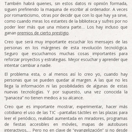
También habrá quienes, sin estos datos ni opinión formada,
siguen prefiriendo la maquina de escribir al ordenador. A veces
por romanticismo, otras por decidir que con lo que hay ya sirve,
como cuando miras los estantes de la biblioteca y sufres por no
poder leer más que una mísera parte… Los hay incluso que
ganan
premios de cierto prestigio
.
Creo que será muy importante escuchar los mensajes de las
personas en los márgenes de esta revolución tecnológica.
Seguro que escuchamos muchas cosas importantes para
reforzar proyectos y estrategias. Mejor escuchar y aprender que
intentar cambiar a nadie.
El problema esta, o al menos así lo creo yo, cuando hay
personas que se pueden quedar al margen. A las que no les
llega la información ni las posibilidades de algunas de estas
nuevas tecnologías. Y por supuesto, una vez conocida la
“panacea” no tienen medios a su alcance.
Creo que es importante mostrar, experimentar, hacer más
cotidiano el uso de las TIC –pantallas táctiles en las plazas para
leer el periódico, realidad aumentada en miradores, programas
de fiestas accesibles en móviles, mapas de autobuses
interactivos,… Pero no en clave de “evangelización” si no desde