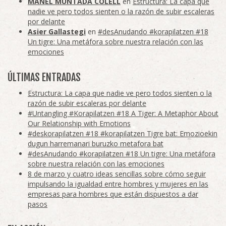
MANEL MUNTADA COLELL
en
Estructura: La capa que
nadie ve pero todos sienten o la razón de subir escaleras
por delante
Asier Gallastegi
en
#desAnudando #korapilatzen #18
Un tigre: Una metáfora sobre nuestra relación con las
emociones
ÚLTIMAS ENTRADAS
Estructura: La capa que nadie ve pero todos sienten o la
razón de subir escaleras por delante
#Untangling #Korapilatzen #18 A Tiger: A Metaphor About
Our Relationship with Emotions
#deskorapilatzen #18 #korapilatzen Tigre bat: Emozioekin
dugun harremanari buruzko metafora bat
#desAnudando #korapilatzen #18 Un tigre: Una metáfora
sobre nuestra relación con las emociones
8 de marzo y cuatro ideas sencillas sobre cómo seguir
impulsando la igualdad entre hombres y mujeres en las
empresas para hombres que están dispuestos a dar
pasos