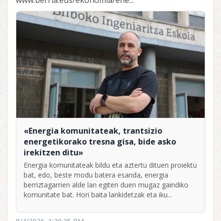
www.berria.eus/ekonomia/ene...
«Energia komunitateak, trantsizio
energetikorako tresna gisa, bide asko
irekitzen ditu»
Energia komunitateak bildu eta aztertu dituen proiektu
bat, edo, beste modu batera esanda, energia
berriztagarrien alde lan egiten duen mugaz gaindiko
komunitate bat. Hori baita lankidetzak eta iku...