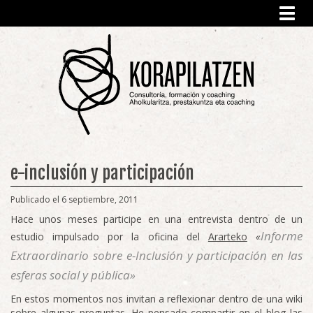
Toggl
navig
e-inclusión y participación
Publicado el 6 septiembre, 2011
Hace unos meses participe en una entrevista dentro de un
Informe
estudio impulsado por la oficina del
Ararteko
«
Extraordinario sobre e-Inclusión y participación en las
esferas social y pública»
En estos momentos nos invitan a reflexionar dentro de una wiki
sobre algunas preguntas. He pensado compartir en el blog las