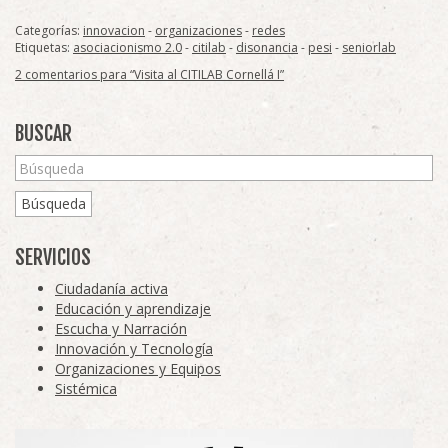
Categorías:
innovacion
-
organizaciones
-
redes
Etiquetas:
asociacionismo 2.0
-
citilab
-
disonancia
-
pesi
-
seniorlab
2 comentarios para “Visita al CITILAB Cornellá I”
BUSCAR
Búsqueda
SERVICIOS
Ciudadanía activa
Educación y aprendizaje
Escucha y Narración
Innovación y Tecnología
Organizaciones y Equipos
Sistémica