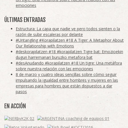
emociones
ÚLTIMAS ENTRADAS
Estructura: La capa que nadie ve pero todos sienten o la
razón de subir escaleras por delante
#Untangling #Korapilatzen #18 A Tiger: A Metaphor About
Our Relationship with Emotions
#deskorapilatzen #18 #korapilatzen Tigre bat: Emozioekin
dugun harremanari buruzko metafora bat
#desAnudando #korapilatzen #18 Un tigre: Una metáfora
sobre nuestra relación con las emociones
8 de marzo y cuatro ideas sencillas sobre cómo seguir
impulsando la igualdad entre hombres y mujeres en las
empresas para hombres que están dispuestos a dar
pasos
EN ACCIÓN