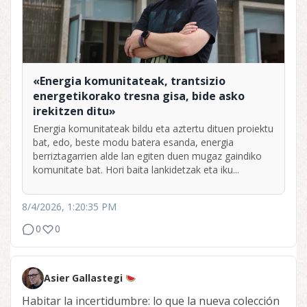
«Energia komunitateak, trantsizio
energetikorako tresna gisa, bide asko
irekitzen ditu»
Energia komunitateak bildu eta aztertu dituen proiektu
bat, edo, beste modu batera esanda, energia
berriztagarrien alde lan egiten duen mugaz gaindiko
komunitate bat. Hori baita lankidetzak eta iku...
8/4/2026, 1:20:35 PM
0
0
Asier Gallastegi
Habitar la incertidumbre: lo que la nueva colección