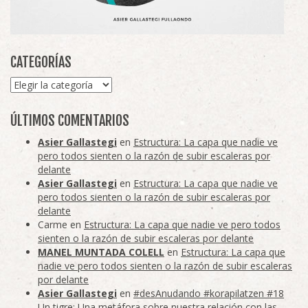
CATEGORÍAS
Categorías
ÚLTIMOS COMENTARIOS
Asier Gallastegi
en
Estructura: La capa que nadie ve
pero todos sienten o la razón de subir escaleras por
delante
Asier Gallastegi
en
Estructura: La capa que nadie ve
pero todos sienten o la razón de subir escaleras por
delante
Carme
en
Estructura: La capa que nadie ve pero todos
sienten o la razón de subir escaleras por delante
MANEL MUNTADA COLELL
en
Estructura: La capa que
nadie ve pero todos sienten o la razón de subir escaleras
por delante
Asier Gallastegi
en
#desAnudando #korapilatzen #18
Un tigre: Una metáfora sobre nuestra relación con las