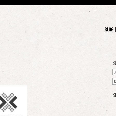
BLOG
B
S