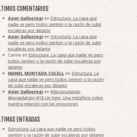
LTIMOS COMENTARIOS
Asier Gallastegi
en
Estructura: La capa que
nadie ve pero todos sienten o la razón de subir
escaleras por delante
Asier Gallastegi
en
Estructura: La capa que
nadie ve pero todos sienten o la razón de subir
escaleras por delante
Carme
en
Estructura: La capa que nadie ve pero
todos sienten o la razón de subir escaleras por
delante
MANEL MUNTADA COLELL
en
Estructura: La
capa que nadie ve pero todos sienten o la razón
de subir escaleras por delante
Asier Gallastegi
en
#desAnudando
#korapilatzen #18 Un tigre: Una metáfora sobre
nuestra relación con las emociones
LTIMAS ENTRADAS
Estructura: La capa que nadie ve pero todos
sienten o la razón de subir escaleras por delante