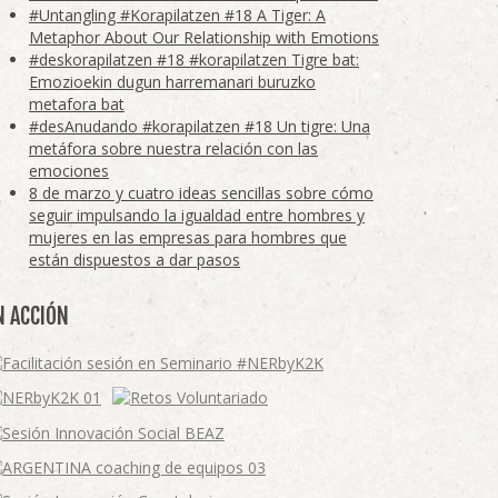
#Untangling #Korapilatzen #18 A Tiger: A
Metaphor About Our Relationship with Emotions
#deskorapilatzen #18 #korapilatzen Tigre bat:
Emozioekin dugun harremanari buruzko
metafora bat
#desAnudando #korapilatzen #18 Un tigre: Una
metáfora sobre nuestra relación con las
emociones
8 de marzo y cuatro ideas sencillas sobre cómo
seguir impulsando la igualdad entre hombres y
mujeres en las empresas para hombres que
están dispuestos a dar pasos
N ACCIÓN