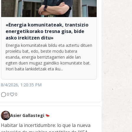
«Energia komunitateak, trantsizio
energetikorako tresna gisa, bide
asko irekitzen ditu»
Energia komunitateak bildu eta aztertu dituen
proiektu bat, edo, beste modu batera
esanda, energia berriztagarrien alde lan
egiten duen mugaz gaindiko komunitate bat.
Hori baita lankidetzak eta iku...
8/4/2026, 1:20:35 PM
0
0
Asier Gallastegi
Habitar la incertidumbre: lo que la nueva