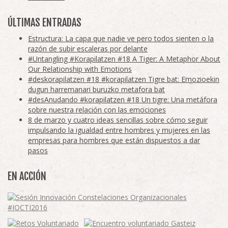
ÚLTIMAS ENTRADAS
Estructura: La capa que nadie ve pero todos sienten o la
razón de subir escaleras por delante
#Untangling #Korapilatzen #18 A Tiger: A Metaphor About
Our Relationship with Emotions
#deskorapilatzen #18 #korapilatzen Tigre bat: Emozioekin
dugun harremanari buruzko metafora bat
#desAnudando #korapilatzen #18 Un tigre: Una metáfora
sobre nuestra relación con las emociones
8 de marzo y cuatro ideas sencillas sobre cómo seguir
impulsando la igualdad entre hombres y mujeres en las
empresas para hombres que están dispuestos a dar
pasos
EN ACCIÓN