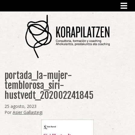
Toggl
navig
portada_la-mujer-
temblorosa_siri-
hustvedt_202002241845
25 agosto, 2023
Por
Asier Gallastegi