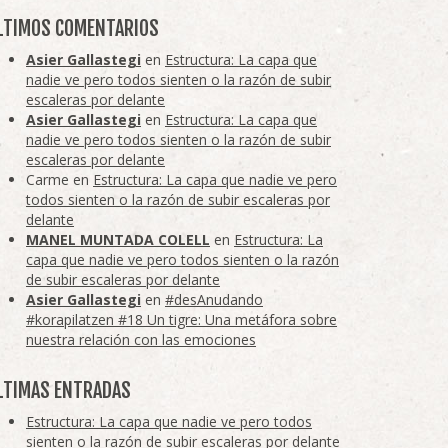
LTIMOS COMENTARIOS
Asier Gallastegi
en
Estructura: La capa que
nadie ve pero todos sienten o la razón de subir
escaleras por delante
Asier Gallastegi
en
Estructura: La capa que
nadie ve pero todos sienten o la razón de subir
escaleras por delante
Carme
en
Estructura: La capa que nadie ve pero
todos sienten o la razón de subir escaleras por
delante
MANEL MUNTADA COLELL
en
Estructura: La
capa que nadie ve pero todos sienten o la razón
de subir escaleras por delante
Asier Gallastegi
en
#desAnudando
#korapilatzen #18 Un tigre: Una metáfora sobre
nuestra relación con las emociones
LTIMAS ENTRADAS
Estructura: La capa que nadie ve pero todos
sienten o la razón de subir escaleras por delante