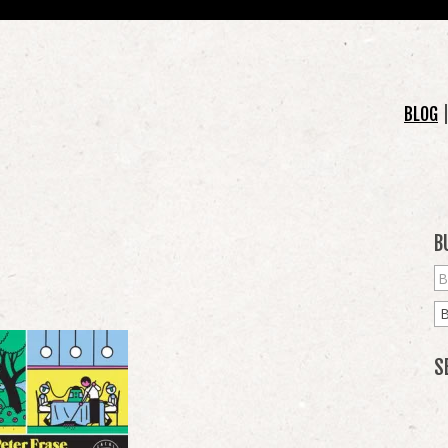
BLOG
B
S