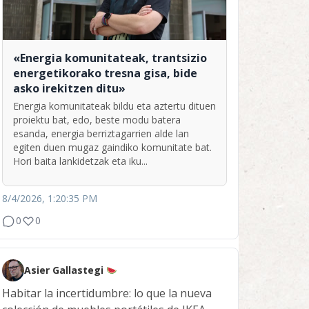
«Energia komunitateak, trantsizio
energetikorako tresna gisa, bide
asko irekitzen ditu»
Energia komunitateak bildu eta aztertu dituen
proiektu bat, edo, beste modu batera
esanda, energia berriztagarrien alde lan
egiten duen mugaz gaindiko komunitate bat.
Hori baita lankidetzak eta iku...
8/4/2026, 1:20:35 PM
0
0
Asier Gallastegi
Habitar la incertidumbre: lo que la nueva