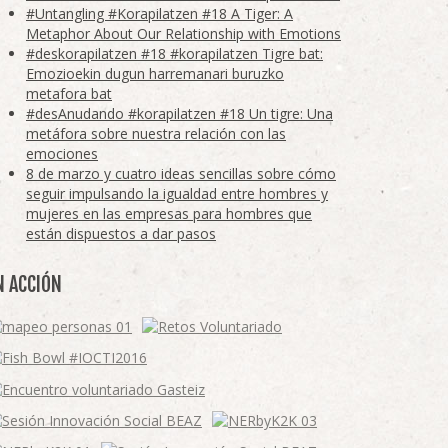
#Untangling #Korapilatzen #18 A Tiger: A
Metaphor About Our Relationship with Emotions
#deskorapilatzen #18 #korapilatzen Tigre bat:
Emozioekin dugun harremanari buruzko
metafora bat
#desAnudando #korapilatzen #18 Un tigre: Una
metáfora sobre nuestra relación con las
emociones
8 de marzo y cuatro ideas sencillas sobre cómo
seguir impulsando la igualdad entre hombres y
mujeres en las empresas para hombres que
están dispuestos a dar pasos
N ACCIÓN