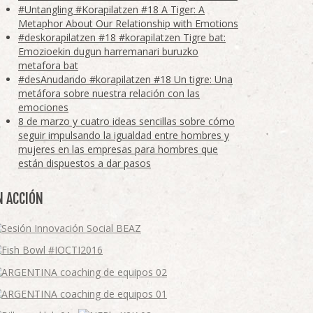
#Untangling #Korapilatzen #18 A Tiger: A
Metaphor About Our Relationship with Emotions
#deskorapilatzen #18 #korapilatzen Tigre bat:
Emozioekin dugun harremanari buruzko
metafora bat
#desAnudando #korapilatzen #18 Un tigre: Una
metáfora sobre nuestra relación con las
emociones
8 de marzo y cuatro ideas sencillas sobre cómo
seguir impulsando la igualdad entre hombres y
mujeres en las empresas para hombres que
están dispuestos a dar pasos
N ACCIÓN