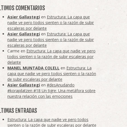
LTIMOS COMENTARIOS
Asier Gallastegi
en
Estructura: La capa que
nadie ve pero todos sienten o la razón de subir
escaleras por delante
Asier Gallastegi
en
Estructura: La capa que
nadie ve pero todos sienten o la razón de subir
escaleras por delante
Carme
en
Estructura: La capa que nadie ve pero
todos sienten o la razón de subir escaleras por
delante
MANEL MUNTADA COLELL
en
Estructura: La
capa que nadie ve pero todos sienten o la razón
de subir escaleras por delante
Asier Gallastegi
en
#desAnudando
#korapilatzen #18 Un tigre: Una metáfora sobre
nuestra relación con las emociones
LTIMAS ENTRADAS
Estructura: La capa que nadie ve pero todos
sienten o la razón de subir escaleras por delante