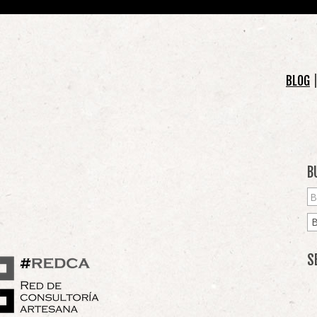
BLOG
B
S