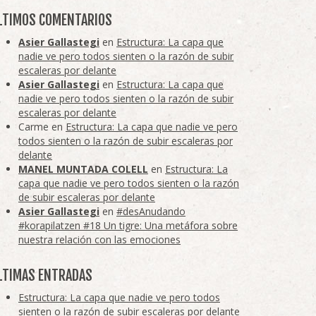
LTIMOS COMENTARIOS
Asier Gallastegi
en
Estructura: La capa que
nadie ve pero todos sienten o la razón de subir
escaleras por delante
Asier Gallastegi
en
Estructura: La capa que
nadie ve pero todos sienten o la razón de subir
escaleras por delante
Carme
en
Estructura: La capa que nadie ve pero
todos sienten o la razón de subir escaleras por
delante
MANEL MUNTADA COLELL
en
Estructura: La
capa que nadie ve pero todos sienten o la razón
de subir escaleras por delante
Asier Gallastegi
en
#desAnudando
#korapilatzen #18 Un tigre: Una metáfora sobre
nuestra relación con las emociones
LTIMAS ENTRADAS
Estructura: La capa que nadie ve pero todos
sienten o la razón de subir escaleras por delante