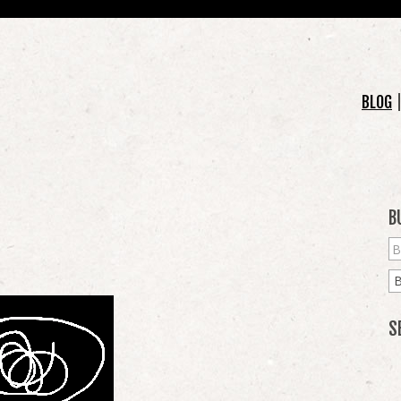
BLOG
B
S