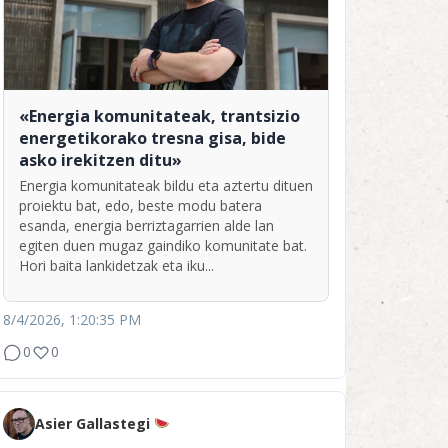
«Energia komunitateak, trantsizio
energetikorako tresna gisa, bide
asko irekitzen ditu»
Energia komunitateak bildu eta aztertu dituen
proiektu bat, edo, beste modu batera
esanda, energia berriztagarrien alde lan
egiten duen mugaz gaindiko komunitate bat.
Hori baita lankidetzak eta iku...
8/4/2026, 1:20:35 PM
0
0
Asier Gallastegi