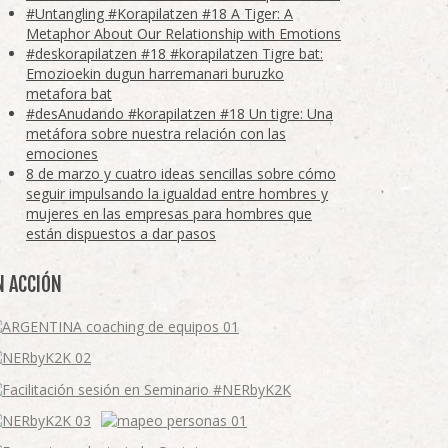
#Untangling #Korapilatzen #18 A Tiger: A
Metaphor About Our Relationship with Emotions
#deskorapilatzen #18 #korapilatzen Tigre bat:
Emozioekin dugun harremanari buruzko
metafora bat
#desAnudando #korapilatzen #18 Un tigre: Una
metáfora sobre nuestra relación con las
emociones
8 de marzo y cuatro ideas sencillas sobre cómo
seguir impulsando la igualdad entre hombres y
mujeres en las empresas para hombres que
están dispuestos a dar pasos
N ACCIÓN