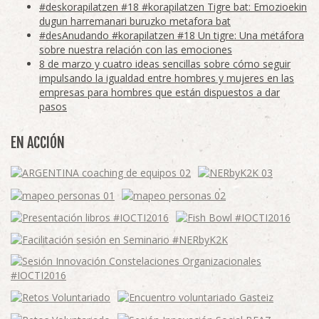
#deskorapilatzen #18 #korapilatzen Tigre bat: Emozioekin
dugun harremanari buruzko metafora bat
#desAnudando #korapilatzen #18 Un tigre: Una metáfora
sobre nuestra relación con las emociones
8 de marzo y cuatro ideas sencillas sobre cómo seguir
impulsando la igualdad entre hombres y mujeres en las
empresas para hombres que están dispuestos a dar
pasos
EN ACCIÓN