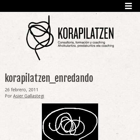
Toggl
navig
korapilatzen_enredando
26 febrero, 2011
Por
Asier Gallastegi