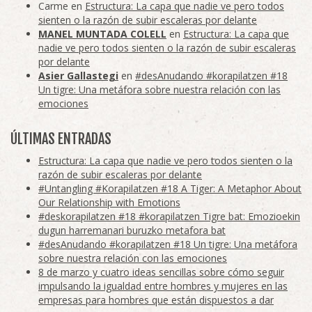
Carme
en
Estructura: La capa que nadie ve pero todos
sienten o la razón de subir escaleras por delante
MANEL MUNTADA COLELL
en
Estructura: La capa que
nadie ve pero todos sienten o la razón de subir escaleras
por delante
Asier Gallastegi
en
#desAnudando #korapilatzen #18
Un tigre: Una metáfora sobre nuestra relación con las
emociones
ÚLTIMAS ENTRADAS
Estructura: La capa que nadie ve pero todos sienten o la
razón de subir escaleras por delante
#Untangling #Korapilatzen #18 A Tiger: A Metaphor About
Our Relationship with Emotions
#deskorapilatzen #18 #korapilatzen Tigre bat: Emozioekin
dugun harremanari buruzko metafora bat
#desAnudando #korapilatzen #18 Un tigre: Una metáfora
sobre nuestra relación con las emociones
8 de marzo y cuatro ideas sencillas sobre cómo seguir
impulsando la igualdad entre hombres y mujeres en las
empresas para hombres que están dispuestos a dar