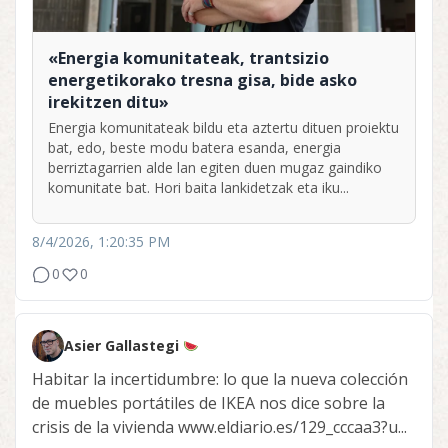
«Energia komunitateak, trantsizio
energetikorako tresna gisa, bide asko
irekitzen ditu»
Energia komunitateak bildu eta aztertu dituen proiektu
bat, edo, beste modu batera esanda, energia
berriztagarrien alde lan egiten duen mugaz gaindiko
komunitate bat. Hori baita lankidetzak eta iku...
8/4/2026, 1:20:35 PM
0
0
Asier Gallastegi
Habitar la incertidumbre: lo que la nueva colección
de muebles portátiles de IKEA nos dice sobre la
crisis de la vivienda www.eldiario.es/129_cccaa3?u...