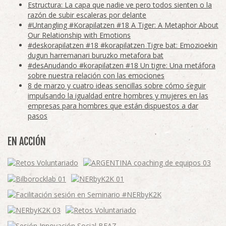
Estructura: La capa que nadie ve pero todos sienten o la
razón de subir escaleras por delante
#Untangling #Korapilatzen #18 A Tiger: A Metaphor About
Our Relationship with Emotions
#deskorapilatzen #18 #korapilatzen Tigre bat: Emozioekin
dugun harremanari buruzko metafora bat
#desAnudando #korapilatzen #18 Un tigre: Una metáfora
sobre nuestra relación con las emociones
8 de marzo y cuatro ideas sencillas sobre cómo seguir
impulsando la igualdad entre hombres y mujeres en las
empresas para hombres que están dispuestos a dar
pasos
EN ACCIÓN