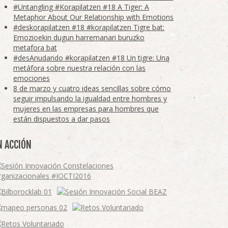
#Untangling #Korapilatzen #18 A Tiger: A
Metaphor About Our Relationship with Emotions
#deskorapilatzen #18 #korapilatzen Tigre bat:
Emozioekin dugun harremanari buruzko
metafora bat
#desAnudando #korapilatzen #18 Un tigre: Una
metáfora sobre nuestra relación con las
emociones
8 de marzo y cuatro ideas sencillas sobre cómo
seguir impulsando la igualdad entre hombres y
mujeres en las empresas para hombres que
están dispuestos a dar pasos
N ACCIÓN