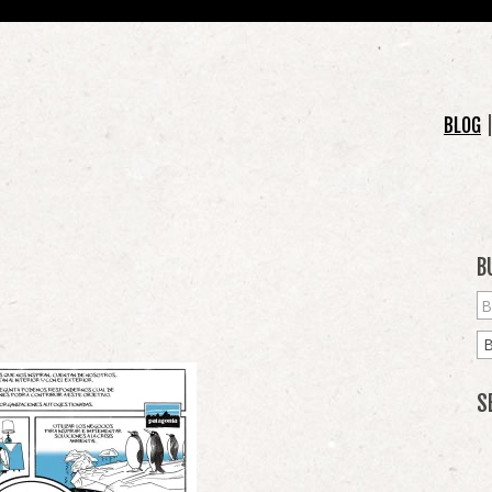
BLOG
B
S