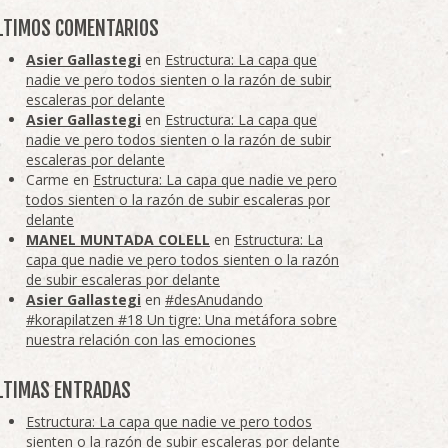
LTIMOS COMENTARIOS
Asier Gallastegi
en
Estructura: La capa que
nadie ve pero todos sienten o la razón de subir
escaleras por delante
Asier Gallastegi
en
Estructura: La capa que
nadie ve pero todos sienten o la razón de subir
escaleras por delante
Carme
en
Estructura: La capa que nadie ve pero
todos sienten o la razón de subir escaleras por
delante
MANEL MUNTADA COLELL
en
Estructura: La
capa que nadie ve pero todos sienten o la razón
de subir escaleras por delante
Asier Gallastegi
en
#desAnudando
#korapilatzen #18 Un tigre: Una metáfora sobre
nuestra relación con las emociones
LTIMAS ENTRADAS
Estructura: La capa que nadie ve pero todos
sienten o la razón de subir escaleras por delante