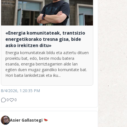
«Energia komunitateak, trantsizio
energetikorako tresna gisa, bide
asko irekitzen ditu»
Energia komunitateak bildu eta aztertu dituen
proiektu bat, edo, beste modu batera
esanda, energia berriztagarrien alde lan
egiten duen mugaz gaindiko komunitate bat.
Hori baita lankidetzak eta iku...
8/4/2026, 1:20:35 PM
0
0
Asier Gallastegi