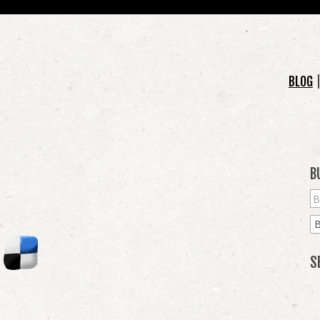
BLOG
B
S