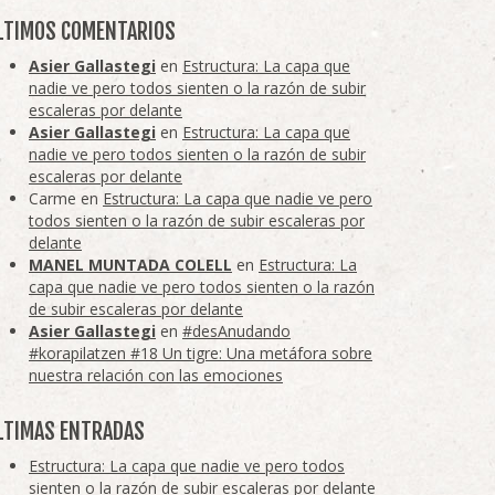
LTIMOS COMENTARIOS
Asier Gallastegi
en
Estructura: La capa que
nadie ve pero todos sienten o la razón de subir
escaleras por delante
Asier Gallastegi
en
Estructura: La capa que
nadie ve pero todos sienten o la razón de subir
escaleras por delante
Carme
en
Estructura: La capa que nadie ve pero
todos sienten o la razón de subir escaleras por
delante
MANEL MUNTADA COLELL
en
Estructura: La
capa que nadie ve pero todos sienten o la razón
de subir escaleras por delante
Asier Gallastegi
en
#desAnudando
#korapilatzen #18 Un tigre: Una metáfora sobre
nuestra relación con las emociones
LTIMAS ENTRADAS
Estructura: La capa que nadie ve pero todos
sienten o la razón de subir escaleras por delante