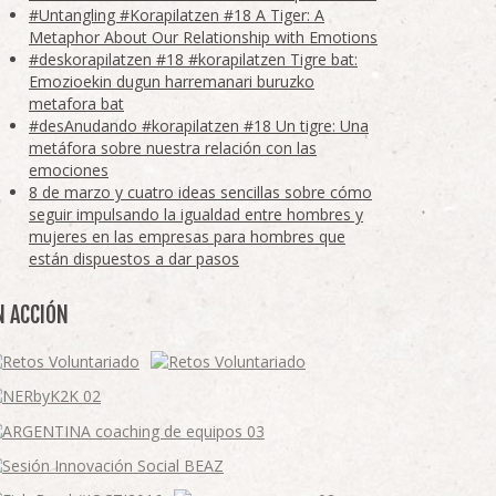
#Untangling #Korapilatzen #18 A Tiger: A
Metaphor About Our Relationship with Emotions
#deskorapilatzen #18 #korapilatzen Tigre bat:
Emozioekin dugun harremanari buruzko
metafora bat
#desAnudando #korapilatzen #18 Un tigre: Una
metáfora sobre nuestra relación con las
emociones
8 de marzo y cuatro ideas sencillas sobre cómo
seguir impulsando la igualdad entre hombres y
mujeres en las empresas para hombres que
están dispuestos a dar pasos
N ACCIÓN