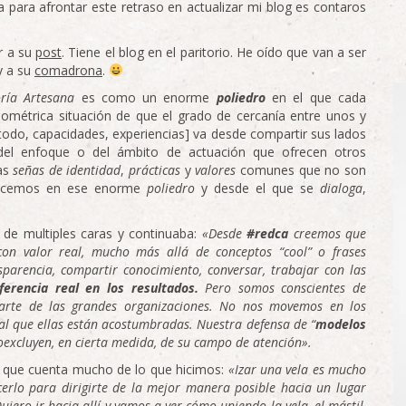
 para afrontar este retraso en actualizar mi blog es contaros
r a su
post
. Tiene el blog en el paritorio. He oído que van a ser
y a su
comadrona
.
ría Artesana
es como un enorme
poliedro
en el que cada
eométrica situación de que el grado de cercanía entre unos y
todo, capacidades, experiencias] va desde compartir sus lados
 del enfoque o del ámbito de actuación que ofrecen otros
nas
señas de identidad
,
prácticas
y
valores
comunes que no son
nocemos en ese enorme
poliedro
y desde el que se
dialoga
,
 de multiples caras y continuaba:
«Desde
#redca
creemos que
 con valor real, mucho más allá de conceptos “cool” o frases
parencia, compartir conocimiento, conversar, trabajar con las
iferencia real en los resultados.
Pero somos conscientes de
rte de las grandes organizaciones. No nos movemos en los
 al que ellas están acostumbradas. Nuestra defensa de “
modelos
oexcluyen, en cierta medida, de su campo de atención».
 que cuenta mucho de lo que hicimos:
«Izar una vela es mucho
erlo para dirigirte de la mejor manera posible hacia un lugar
ero ir hacia allí y vamos a ver cómo uniendo la vela, el mástil,