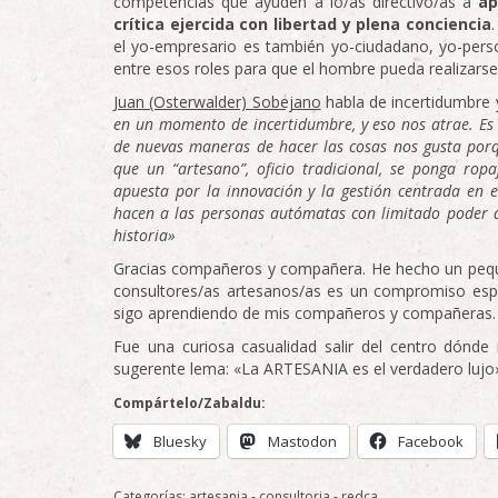
competencias que ayuden a lo/as directivo/as a
ap
crítica ejercida con libertad y plena conciencia
el yo-empresario es también yo-ciudadano, yo-per
entre esos roles para que el hombre pueda realizarse
Juan (Osterwalder) Sobejano
habla de incertidumbre 
en un momento de incertidumbre, y eso nos atrae. Es de
de nuevas maneras de hacer las cosas nos gusta porq
que un “artesano”, oficio tradicional, se ponga rop
apuesta por la innovación y la gestión centrada en 
hacen a las personas autómatas con limitado poder 
historia»
Gracias compañeros y compañera. He hecho un pequeñ
consultores/as artesanos/as es un compromiso espe
sigo aprendiendo de mis compañeros y compañeras. 
Fue una curiosa casualidad salir del centro dónd
sugerente lema: «La ARTESANIA es el verdadero lujo
Compártelo/Zabaldu:
Bluesky
Mastodon
Facebook
Categorías:
artesania
-
consultoria
-
redca