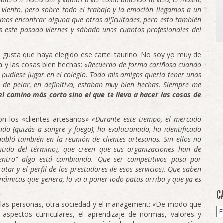
 el viento, pero sobre todo el trabajo y la emoción llegamos a un
os encontrar alguna que otras dificultades, pero esto también
s este pasado viernes y sábado unos cuantos profesionales del
 gusta que haya elegido ese
cartel taurino
. No soy yo muy de
a y las cosas bien hechas:
«Recuerdo de forma cariñosa cuando
pudiese jugar en el colegio. Todo mis amigos quería tener unas
ras de pelar, en definitiva, estaban muy bien hechas. Siempre me
l camino más corto sino el que te lleva a hacer las cosas de
n los «clientes artesanos»
«Durante este tiempo, el mercado
do (quizás a sangre y fuego), ha evolucionado, ha identificado
abló también en la reunión de clientes artesanos. Sin ellos no
entido del término), que creen que sus organizaciones han de
entro” algo está cambiando. Que ser competitivos pasa por
tar y el perfil de los prestadores de esos servicios). Que saben
dinámicas que genera, lo va a poner todo patas arriba y que ya es
C
r las personas, otra sociedad y el management: «De modo que
Ca
 aspectos curriculares, el aprendizaje de normas, valores y