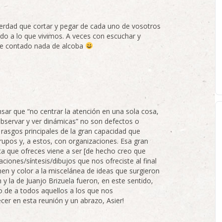
verdad que cortar y pegar de cada uno de vosotros
ido a lo que vivimos. A veces con escuchar y
e contado nada de alcoba
ar que “no centrar la atención en una sola cosa,
observar y ver dinámicas” no son defectos o
rasgos principales de la gran capacidad que
rupos y, a estos, con organizaciones. Esa gran
ica que ofreces viene a ser [de hecho creo que
ones/síntesis/dibujos que nos ofreciste al final
en y color a la miscelánea de ideas que surgieron
n y la de Juanjo Brizuela fueron, en este sentido,
o de a todos aquellos a los que nos
er en esta reunión y un abrazo, Asier!