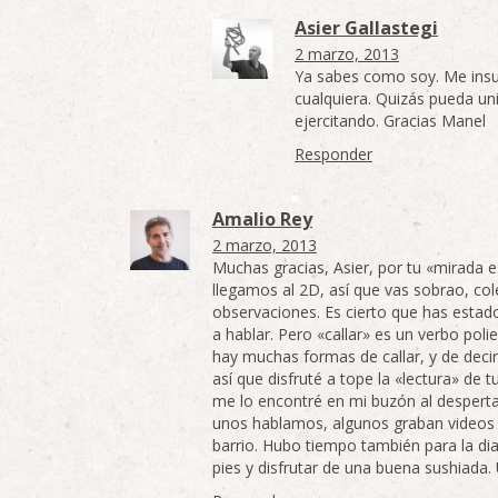
Asier Gallastegi
2 marzo, 2013
Ya sabes como soy. Me insu
cualquiera. Quizás pueda uni
ejercitando. Gracias Manel
Responder
Amalio Rey
2 marzo, 2013
Muchas gracias, Asier, por tu «mirada e
llegamos al 2D, así que vas sobrao, col
observaciones. Es cierto que has estado 
a hablar. Pero «callar» es un verbo pol
hay muchas formas de callar, y de decir
así que disfruté a tope la «lectura» de
me lo encontré en mi buzón al despertar
unos hablamos, algunos graban videos y
barrio. Hubo tiempo también para la dia
pies y disfrutar de una buena sushiad