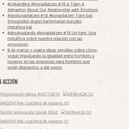
#Untangling #Korapilatzen #18 A Tiger: A
Metaphor About Our Relationship with Emotions
#deskorapilatzen #18 #korapilatzen Tigre bat:
Emozioekin dugun harremanari buruzko
metafora bat
#desAnudando #korapilatzen #18 Un tigre: Una
metáfora sobre nuestra relación con las
emociones
8 de marzo y cuatro ideas sencillas sobre cómo
seguir impulsando la igualdad entre hombres y
mujeres en las empresas para hombres que
están dispuestos a dar pasos
N ACCIÓN