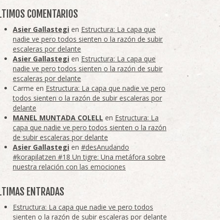
LTIMOS COMENTARIOS
Asier Gallastegi
en
Estructura: La capa que
nadie ve pero todos sienten o la razón de subir
escaleras por delante
Asier Gallastegi
en
Estructura: La capa que
nadie ve pero todos sienten o la razón de subir
escaleras por delante
Carme
en
Estructura: La capa que nadie ve pero
todos sienten o la razón de subir escaleras por
delante
MANEL MUNTADA COLELL
en
Estructura: La
capa que nadie ve pero todos sienten o la razón
de subir escaleras por delante
Asier Gallastegi
en
#desAnudando
#korapilatzen #18 Un tigre: Una metáfora sobre
nuestra relación con las emociones
LTIMAS ENTRADAS
Estructura: La capa que nadie ve pero todos
sienten o la razón de subir escaleras por delante