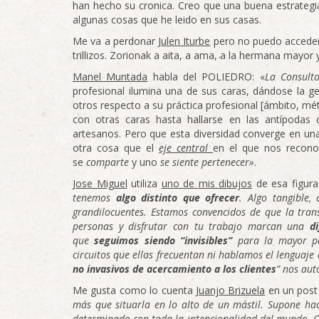
han hecho su cronica. Creo que una buena estrategia
algunas cosas que he leido en sus casas.
Me va a perdonar
Julen Iturbe
pero no puedo accede
trillizos. Zorionak a aita, a ama, a la hermana mayor 
Manel Muntada
habla del POLIEDRO: «
La Consulto
profesional ilumina una de sus caras, dándose la g
otros respecto a su práctica profesional [ámbito, mé
con otras caras hasta hallarse en las antípodas
artesanos. Pero que esta diversidad converge en u
otra cosa que el
eje central
en el que nos reco
se
comparte
y uno
se siente pertenecer»
.
Jose Miguel
utiliza
uno de mis dibujos
de esa figura
tenemos
algo distinto que ofrecer
. Algo tangible,
grandilocuentes. Estamos convencidos de que la trans
personas y disfrutar con tu trabajo marcan una
d
que
seguimos siendo “invisibles”
para la mayor pa
circuitos que ellas frecuentan ni hablamos el lenguaje
no invasivos de acercamiento a los clientes
” nos aut
Me gusta como lo cuenta
Juanjo Brizuela
en un post
más que situarla en lo alto de un mástil. Supone hac
determinado con toda la intencionalidad del mundo. Qui