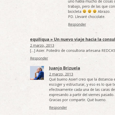
uno habla mucho de cosas q
trabajo, pero de las que co
bicicleta
Abrazo.
PD. Llevaré chocolate.
Responder
equiliqua » Un nuevo viaje hacia la consu
2 marzo, 2013
[…] Asier. Poliedro de consultoria artesana REDCA5
Responder
Juanjo Brizuela
2 marzo, 2013
Qué bueno Asier! creo que la distancia e
escoger y estructurar, y eso es lo que t
efectivamente cada una de las caras de
expresando a partir del viernes pasado.
Gracias por compartir. Qué bueno.
Responder