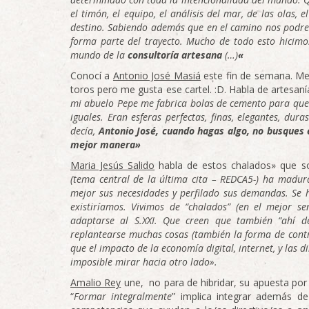
el timón, el equipo, el análisis del mar, de las olas,
destino. Sabiendo además que en el camino nos podrem
forma parte del trayecto. Mucho de todo esto hicimo
mundo de la
consultoría artesana
(…)
«
Conocí a
Antonio José Masiá
este fin de semana. Me
toros pero me gusta ese cartel. :D. Habla de artesaní
mi abuelo Pepe me fabrica bolas de cemento para que 
iguales. Eran esferas perfectas, finas, elegantes, du
decía,
Antonio José, cuando hagas algo, no busques e
mejor manera»
Maria Jesús Salido
habla de estos chalados» que so
(tema central de la última cita – REDCA5-) ha madura
mejor sus necesidades y perfilado sus demandas. Se h
existiríamos. Vivimos de “chalados” (en el mejor s
adaptarse al S.XXI. Que creen que también “ahí d
replantearse muchas cosas (también la forma de contra
que el impacto de la economía digital, internet, y las 
imposible mirar hacia otro lado».
Amalio Rey
une, no para de hibridar, su apuesta po
“
Formar integralmente
” implica integrar además de