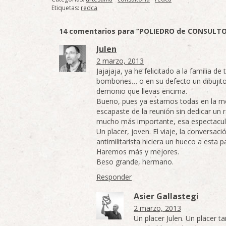
Etiquetas:
redca
14 comentarios para “POLIEDRO de CONSULT
Julen
2 marzo, 2013
Jajajaja, ya he felicitado a la familia d
bombones… o en su defecto un dibujito
demonio que llevas encima.
Bueno, pues ya estamos todas en la m
escapaste de la reunión sin dedicar un 
mucho más importante, esa espectacul
Un placer, joven. El viaje, la conversaci
antimilitarista hiciera un hueco a esta 
Haremos más y mejores.
Beso grande, hermano.
Responder
Asier Gallastegi
2 marzo, 2013
Un placer Julen. Un placer ta