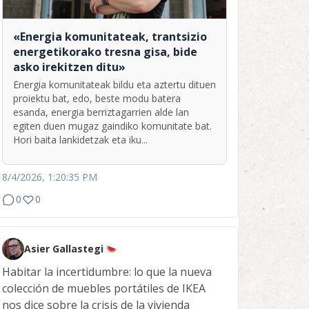
«Energia komunitateak, trantsizio
energetikorako tresna gisa, bide
asko irekitzen ditu»
Energia komunitateak bildu eta aztertu dituen
proiektu bat, edo, beste modu batera
esanda, energia berriztagarrien alde lan
egiten duen mugaz gaindiko komunitate bat.
Hori baita lankidetzak eta iku...
8/4/2026, 1:20:35 PM
0
0
Asier Gallastegi
Habitar la incertidumbre: lo que la nueva
colección de muebles portátiles de IKEA
nos dice sobre la crisis de la vivienda