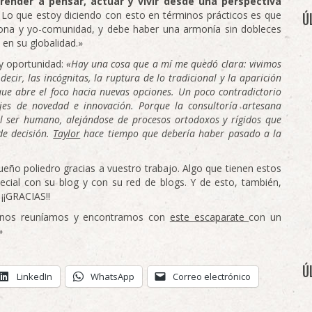
render a pensar, actuar y vivir desde una perspectiva
. Lo que estoy diciendo con esto en términos prácticos es que
Ú
sona y yo-comunidad, y debe haber una armonía sin dobleces
 en su globalidad.»
y oportunidad:
«Hay una cosa que a mí me quedó clara: vivimos
cir, las incógnitas, la ruptura de lo tradicional y la aparición
ue abre el foco hacia nuevas opciones. Un poco contradictorio
ajes de novedad e innovación. Porque la consultoría artesana
el ser humano, alejándose de procesos ortodoxos y rígidos que
de decisión.
Taylor
hace tiempo que debería haber pasado a la
o poliedro gracias a vuestro trabajo. Algo que tienen estos
cial con su blog y con su red de blogs. Y de esto, también,
¡¡GRACIAS!!
e nos reuníamos y encontrarnos con
este escaparate
con un
»
Ú
LinkedIn
WhatsApp
Correo electrónico