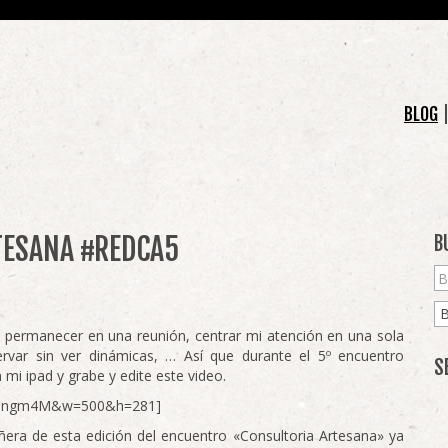
BLOG
TESANA #REDCA5
B
 permanecer en una reunión, centrar mi atención en una sola
rvar sin ver dinámicas, … Así que durante el 5º encuentro
S
mi ipad y grabe y edite este video.
0HTngm4M&w=500&h=281]
a de esta edición del encuentro «Consultoria Artesana» ya