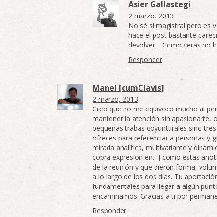
Asier Gallastegi
2 marzo, 2013
No sé si magistral pero es 
hace el post bastante parec
devolver… Como veras no h
Responder
Manel [cumClavis]
2 marzo, 2013
Creo que no me equivoco mucho al pens
mantener la atención sin apasionarte, 
pequeñas trabas coyunturales sino tres 
ofreces para referenciar a personas y g
mirada analítica, multivariante y dinám
cobra expresión en…] como estas anotaci
de la reunión y que dieron forma, volum
a lo largo de los dos días. Tu aportació
fundamentales para llegar a algún punt
encaminamos. Gracias a ti por permanec
Responder