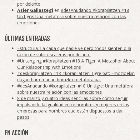
por delante
Asier Gallastegi
en
#desAnudando #korapilatzen #18
Un tigre: Una metáfora sobre nuestra relación con las
emociones
ÚLTIMAS ENTRADAS
Estructura: La capa que nadie ve pero todos sienten o la
razón de subir escaleras por delante
#Untangling #Korapilatzen #18 A Tiger: A Metaphor About
Our Relationship with Emotions
#deskorapilatzen #18 #korapilatzen Tigre bat: Emozioekin
dugun harremanari buruzko metafora bat
#desAnudando #korapilatzen #18 Un tigre: Una metáfora
sobre nuestra relación con las emociones
8 de marzo y cuatro ideas sencillas sobre cómo seguir
impulsando la igualdad entre hombres y mujeres en las
empresas para hombres que están dispuestos a dar
pasos
EN ACCIÓN