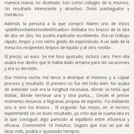
manera nueva, no diseñada. Son como collages de si mismos.
Un resultado interesante y atractivo. Ovnis puntiagudos y
metálicos.
Además la persona a la que compró Maren uno de estos
«platillosvolantesnoidentificados» doblaba los brazos de la lata
de dos en dos. No podría explicarlo escribiendo. Era un trabajo
rápido, limpio y con cierto grado de espectáculo. A un lado de la
mesa los recipientes limpios de liquido y al otro «voilá» .
El precio; un euro. Se me hizo ajustado, incluso caro. Pero ella
usaba ese dinero que le había dado amama para las vacaciones
y era su decisión.
Esa misma noche me lance a destripar el misterio y a copiar
proceso y resultado. El primero no fue del todo bien. No acaba
de entender cual era la longitud necesaria, dónde se tenía que
doblar, dónde terminar una y otra punta,… Desde el primer
momento renuncie a filigranas propias de experto. Fui doblando
uno a uno los brazos… El segundo fue mejor, en el tercero
experimenté sin un buen resultado, yo creo que la cuarta lata es
la que consiguió algo parecido al equilibrio entre eficiencia y
eficacia. Cronometré 10 minutos. Seguro que tras un par de
latas más, podría ir ajustando tiempos.