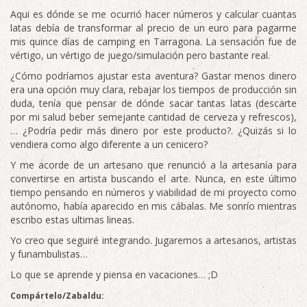
Aqui es dónde se me ocurrió hacer números y calcular cuantas
latas debía de transformar al precio de un euro para pagarme
mis quince días de camping en Tarragona. La sensación fue de
vértigo, un vértigo de juego/simulación pero bastante real.
¿Cómo podríamos ajustar esta aventura? Gastar menos dinero
era una opción muy clara, rebajar los tiempos de producción sin
duda, tenía que pensar de dónde sacar tantas latas (descarte
por mi salud beber semejante cantidad de cerveza y refrescos),
… ¿Podría pedir más dinero por este producto?. ¿Quizás si lo
vendiera como algo diferente a un cenicero?
Y me acorde de un artesano que renunció a la artesanía para
convertirse en artista buscando el arte. Nunca, en este último
tiempo pensando en números y viabilidad de mi proyecto como
autónomo, había aparecido en mis cábalas. Me sonrío mientras
escribo estas ultimas lineas.
Yo creo que seguiré integrando. Jugaremos a artesanos, artistas
y funambulistas…
Lo que se aprende y piensa en vacaciones… ;D
Compártelo/Zabaldu: