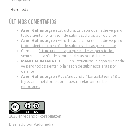
Búsqueda
ÚLTIMOS COMENTARIOS
Asier Gallastegi
en
Estructura: La capa que nadie ve pero
todos sienten o la razón de subir escaleras por delante
Asier Gallastegi
en
Estructura: La capa que nadie ve pero
todos sienten o la razón de subir escaleras por delante
Carme
en
Estructura: La capa que nadie ve pero todos
sienten o la razón de subir escaleras por delante
MANEL MUNTADA COLELL
en
Estructura: La capa que nadie
ve pero todos sienten o la razón de subir escaleras por
delante
Asier Gallastegi
en
#desAnudando #korapilatzen #18 Un
tigre: Una metáfora sobre nuestra relación con las
emociones
2026 enredando+korapilatzen
Diseñado por Vudumedia