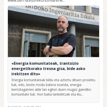
www.berria.eus/ekonomia/ene...
«Energia komunitateak, trantsizio
energetikorako tresna gisa, bide asko
irekitzen ditu»
Energia komunitateak bildu eta aztertu dituen proiektu
bat, edo, beste modu batera esanda, energia
berriztagarrien alde lan egiten duen mugaz gaindiko
komunitate bat. Hori baita lankidetzak eta iku...