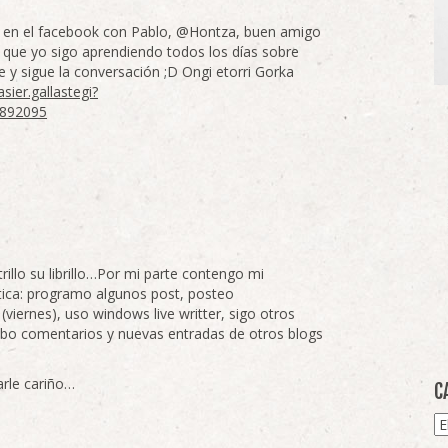
 en el facebook con Pablo, @Hontza, buen amigo
s que yo sigo aprendiendo todos los días sobre
 y sigue la conversación ;D Ongi etorri Gorka
ier.gallastegi?
4892095
rillo su librillo…Por mi parte contengo mi
tica: programo algunos post, posteo
viernes), uso windows live writter, sigo otros
ibo comentarios y nuevas entradas de otros blogs
arle cariño…
C
Ca