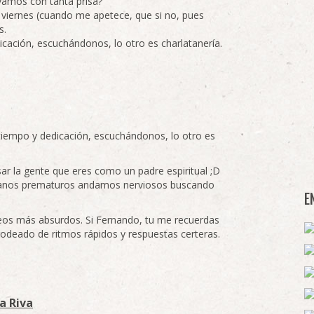
amos con tanta prisa?
s viernes (cuando me apetece, que si no, pues
s.
icación, escuchándonos, lo otro es charlatanería.
tiempo y dedicación, escuchándonos, lo otro es
sar la gente que eres como un padre espiritual ;D
fanos prematuros andamos nerviosos buscando
E
eos más absurdos. Si Fernando, tu me recuerdas
 rodeado de ritmos rápidos y respuestas certeras.
a Riva