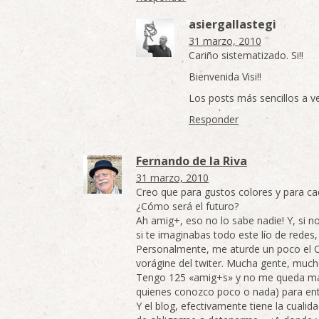
asiergallastegi
31 marzo, 2010
Cariño sistematizado. Si!!
Bienvenida Visi!!
Los posts más sencillos a ve
Responder
Fernando de la Riva
31 marzo, 2010
Creo que para gustos colores y para c
¿Cómo será el futuro?
Ah amig+, eso no lo sabe nadie! Y, si no
si te imaginabas todo este lío de redes, 
Personalmente, me aturde un poco el C
vorágine del twiter. Mucha gente, muc
Tengo 125 «amig+s» y no me queda más
quienes conozco poco o nada) para ente
Y el blog, efectivamente tiene la cuali