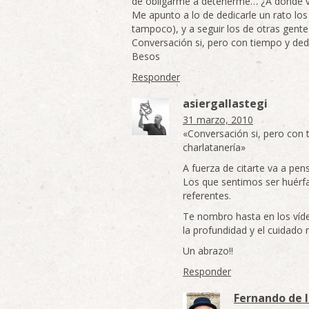
de obligarme a detenerme… ¿A donde v
Me apunto a lo de dedicarle un rato lo
tampoco), y a seguir los de otras gente
Conversación si, pero con tiempo y ded
Besos
Responder
asiergallastegi
31 marzo, 2010
«Conversación si, pero con 
charlatanería»
A fuerza de citarte va a pen
Los que sentimos ser huér
referentes.
Te nombro hasta en los víd
la profundidad y el cuidado
Un abrazo!!
Responder
Fernando de l