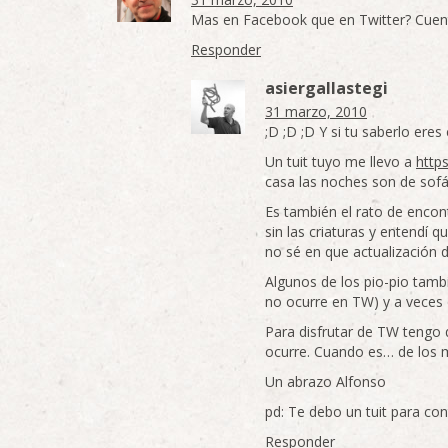
Mas en Facebook que en Twitter? Cuenta 
Responder
asiergallastegi
31 marzo, 2010
;D ;D ;D Y si tu saberlo ere
Un tuit tuyo me llevo a
http
casa las noches son de sofá 
Es también el rato de encont
sin las criaturas y entendí q
no sé en que actualización d
Algunos de los pio-pio tamb
no ocurre en TW) y a veces
Para disfrutar de TW tengo 
ocurre. Cuando es… de los 
Un abrazo Alfonso
pd: Te debo un tuit para co
Responder