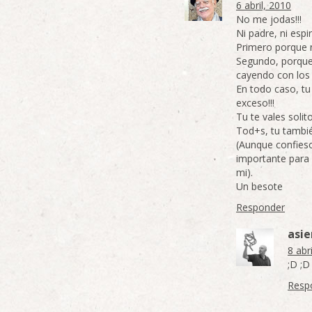
6 abril, 2010
No me jodas!!!
Ni padre, ni espiri
Primero porque n
Segundo, porque 
cayendo con los 
En todo caso, t
exceso!!!
Tu te vales solit
Tod+s, tu tambi
(Aunque confies
importante para
mi).
Un besote
Responder
asie
8 abr
;D ;D
Resp