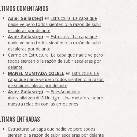
LTIMOS COMENTARIOS
Asier Gallastegi
en
Estructura: La capa que
nadie ve pero todos sienten o la razón de subir
escaleras por delante
Asier Gallastegi
en
Estructura: La capa que
nadie ve pero todos sienten o la razón de subir
escaleras por delante
Carme
en
Estructura: La capa que nadie ve pero
todos sienten o la razón de subir escaleras por
delante
MANEL MUNTADA COLELL
en
Estructura: La
capa que nadie ve pero todos sienten o la razón
de subir escaleras por delante
Asier Gallastegi
en
#desAnudando
#korapilatzen #18 Un tigre: Una metáfora sobre
nuestra relación con las emociones
LTIMAS ENTRADAS
Estructura: La capa que nadie ve pero todos
sienten o la razón de subir escaleras por delante