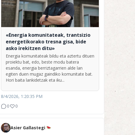
«Energia komunitateak, trantsizio
energetikorako tresna gisa, bide
asko irekitzen ditu»
Energia komunitateak bildu eta aztertu dituen
proiektu bat, edo, beste modu batera
esanda, energia berriztagarrien alde lan
egiten duen mugaz gaindiko komunitate bat.
Hori baita lankidetzak eta iku...
8/4/2026, 1:20:35 PM
0
0
Asier Gallastegi