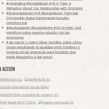
#Untangling #Korapilatzen #18 A Tiger: A
Metaphor About Our Relationship with Emotions
#deskorapilatzen #18 #korapilatzen Tigre bat:
Emozioekin dugun harremanari buruzko
metafora bat
#desAnudando #korapilatzen #18 Un tigre: Una
metáfora sobre nuestra relación con las
emociones
8 de marzo y cuatro ideas sencillas sobre cómo
seguir impulsando la igualdad entre hombres y
mujeres en las empresas para hombres que
están dispuestos a dar pasos
N ACCIÓN