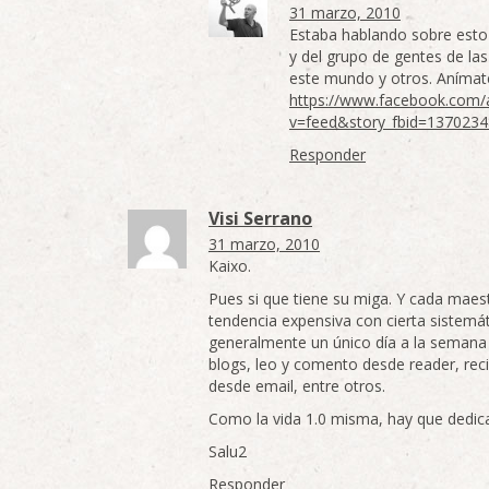
31 marzo, 2010
Estaba hablando sobre esto
y del grupo de gentes de la
este mundo y otros. Anímate
https://www.facebook.com/as
v=feed&story_fbid=137023
Responder
Visi Serrano
31 marzo, 2010
Kaixo.
Pues si que tiene su miga. Y cada maest
tendencia expensiva con cierta sistemá
generalmente un único día a la semana (
blogs, leo y comento desde reader, rec
desde email, entre otros.
Como la vida 1.0 misma, hay que dedic
Salu2
Responder