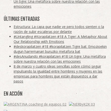
Un tigre: Una metáfora sobre nuestra relación con las
emociones
ÚLTIMAS ENTRADAS
Estructura: La capa que nadie ve pero todos sienten o la
razón de subir escaleras por delante
#Untangling #Korapilatzen #18 A Tiger: A Metaphor About
Our Relationship with Emotions
#deskorapilatzen #18 #korapilatzen Tigre bat: Emozioekin
dugun harremanari buruzko metafora bat
#desAnudando #korapilatzen #18 Un tigre: Una metáfora
sobre nuestra relación con las emociones
8 de marzo y cuatro ideas sencillas sobre cómo seguir
impulsando la igualdad entre hombres y mujeres en las
empresas para hombres que están dispuestos a dar
pasos
EN ACCIÓN