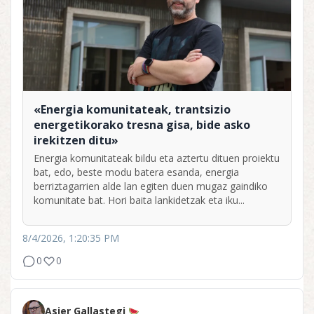
«Energia komunitateak, trantsizio
energetikorako tresna gisa, bide asko
irekitzen ditu»
Energia komunitateak bildu eta aztertu dituen proiektu
bat, edo, beste modu batera esanda, energia
berriztagarrien alde lan egiten duen mugaz gaindiko
komunitate bat. Hori baita lankidetzak eta iku...
8/4/2026, 1:20:35 PM
0
0
Asier Gallastegi