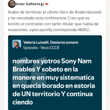
Asier Gallastegi
Acabo de terminar el ultimo libro de
#valerialuiselli
y he rescatado esta conferencia. Creo que es
bonito el contraste con tanto titular que habla de
invasiones. open.spotify.com/episode/4MB2...