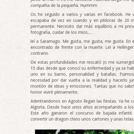
compañia de la pequeña. Hummm
Os he seguido a varios y varias en facebook. He v
escapaba de vez en cuando y en pildoras de 20 m
permanente. Necesito dar más equilibrio a mi presen
fotografia, cuidar de los mios,…
leí a Saramago. Me gusta, me gusta, me gusta. En el
encontrado de frente con la muerte. Leí a Hellinger
contrario.
De estas profundidades me rescató (o me sumergió 
15 días desde que conocí su enfermedad y ya se ha
uno en su barrio, personalidad y batallas. Fui
necesidad por dar vuelta a la realidad y hacerlo
montón de ideas y emociones. Tantas que no sabría 
honor viviré plenamente.
Adentrandonos en Agosto llegan las fiestas. Ya he 
Algorta. Desde hace unos años acompañando a los p
Este año ganaron el concurso de bajada infantil
convertir un dragon chino unos cartones y unas telas