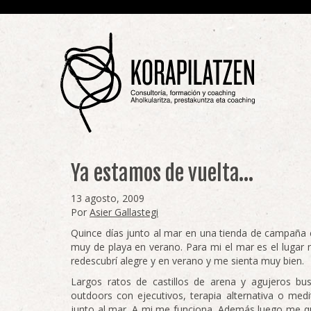
Ya estamos de vuelta…
13 agosto, 2009
Por
Asier Gallastegi
Quince días junto al mar en una tienda de campaña c
muy de playa en verano. Para mi el mar es el lugar n
redescubrí alegre y en verano y me sienta muy bien.
Largos ratos de castillos de arena y agujeros b
outdoors con ejecutivos, terapia alternativa o med
junto al mar. A mi me funciona. Además luego me qui