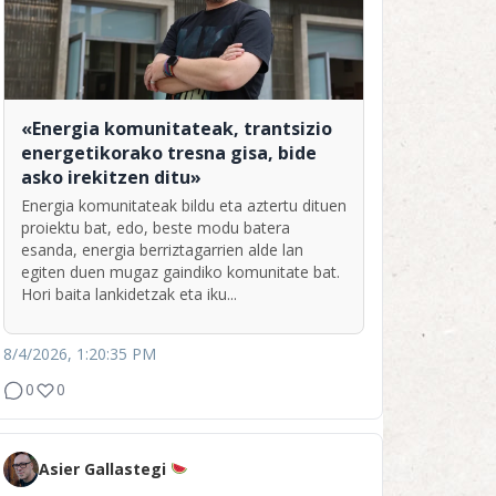
«Energia komunitateak, trantsizio
energetikorako tresna gisa, bide
asko irekitzen ditu»
Energia komunitateak bildu eta aztertu dituen
proiektu bat, edo, beste modu batera
esanda, energia berriztagarrien alde lan
egiten duen mugaz gaindiko komunitate bat.
Hori baita lankidetzak eta iku...
8/4/2026, 1:20:35 PM
0
0
Asier Gallastegi