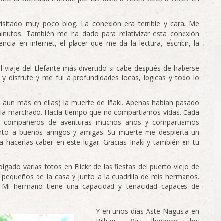
isitado muy poco blog. La conexión era terrible y cara. Me
inutos. También me ha dado para relativizar esta conexión
cia en internet, el placer que me da la lectura, escribir, la
 viaje del Elefante más divertido si cabe después de haberse
 y disfrute y me fui a profundidades locas, logicas y todo lo
aun más en ellas) la muerte de Iñaki. Apenas habian pasado
bia marchado. Hacia tiempo que no compartiamos vidas. Cada
mos compañeros de aventuras muchos años y compartiamos
 junto a buenos amigos y amigas. Su muerte me despierta un
hacerlas caber en este lugar. Gracias Iñaki y también en tu
colgado varias fotos en
Flickr
de las fiestas del puerto viejo de
equeños de la casa y junto a la cuadrilla de mis hermanos.
. Mi hermano tiene una capacidad y tenacidad capaces de
.
Y en unos días Aste Nagusia en
Bilbao. Ya llegaron los