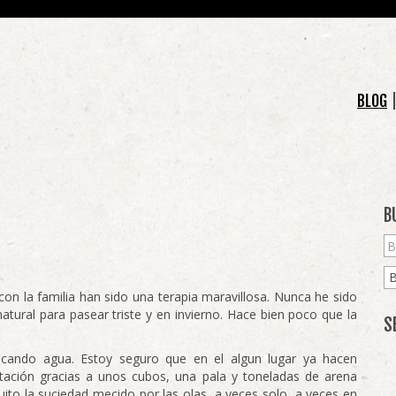
BLOG
B
on la familia han sido una terapia maravillosa. Nunca he sido
atural para pasear triste y en invierno. Hace bien poco que la
S
uscando agua. Estoy seguro que en el algun lugar ya hacen
itación gracias a unos cubos, una pala y toneladas de arena
to la suciedad mecido por las olas, a veces solo, a veces en