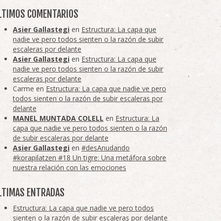
LTIMOS COMENTARIOS
Asier Gallastegi
en
Estructura: La capa que
nadie ve pero todos sienten o la razón de subir
escaleras por delante
Asier Gallastegi
en
Estructura: La capa que
nadie ve pero todos sienten o la razón de subir
escaleras por delante
Carme
en
Estructura: La capa que nadie ve pero
todos sienten o la razón de subir escaleras por
delante
MANEL MUNTADA COLELL
en
Estructura: La
capa que nadie ve pero todos sienten o la razón
de subir escaleras por delante
Asier Gallastegi
en
#desAnudando
#korapilatzen #18 Un tigre: Una metáfora sobre
nuestra relación con las emociones
LTIMAS ENTRADAS
Estructura: La capa que nadie ve pero todos
sienten o la razón de subir escaleras por delante