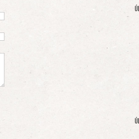
)
Ú
Ú