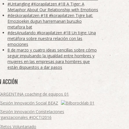
#Untangling #Korapilatzen #18 A Tiger: A
Metaphor About Our Relationship with Emotions
#deskorapilatzen #18 #korapilatzen Tigre bat:
Emozioekin dugun harremanari buruzko
metafora bat
#desAnudando #korapilatzen #18 Un tigre: Una
metáfora sobre nuestra relación con las
emociones
8 de marzo y cuatro ideas sencillas sobre cómo
seguir impulsando la igualdad entre hombres y
mujeres en las empresas para hombres que
están dispuestos a dar pasos
N ACCIÓN