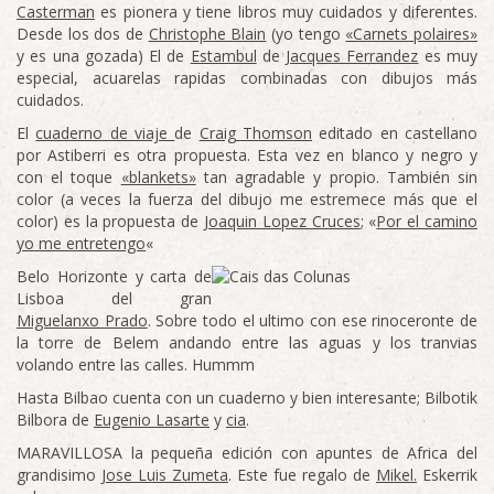
Casterman
es pionera y tiene libros muy cuidados y diferentes.
Desde los dos de
Christophe Blain
(yo tengo
«Carnets polaires»
y es una gozada) El de
Estambul
de
Jacques Ferrandez
es muy
especial, acuarelas rapidas combinadas con dibujos más
cuidados.
El
cuaderno de viaje
de
Craig Thomson
editado en castellano
por Astiberri es otra propuesta. Esta vez en blanco y negro y
con el toque
«blankets»
tan agradable y propio. También sin
color (a veces la fuerza del dibujo me estremece más que el
color) es la propuesta de
Joaquin Lopez Cruces
; «
Por el camino
yo me entretengo
«
Belo Horizonte y carta de
Lisboa del gran
Miguelanxo Prado
. Sobre todo el ultimo con ese rinoceronte de
la torre de Belem andando entre las aguas y los tranvias
volando entre las calles. Hummm
Hasta Bilbao cuenta con un cuaderno y bien interesante; Bilbotik
Bilbora de
Eugenio Lasarte
y
cia
.
MARAVILLOSA la pequeña edición con apuntes de Africa del
grandisimo
Jose Luis Zumeta
. Este fue regalo de
Mikel.
Eskerrik