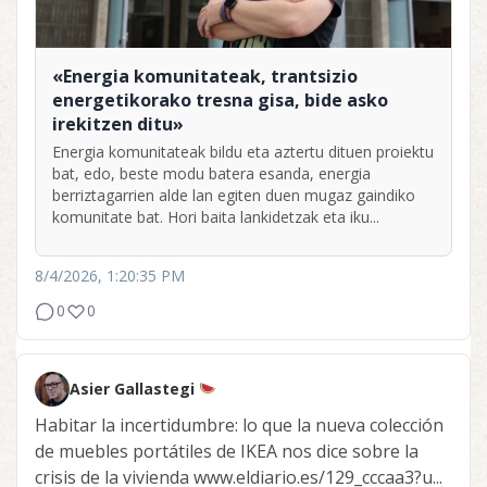
«Energia komunitateak, trantsizio
energetikorako tresna gisa, bide asko
irekitzen ditu»
Energia komunitateak bildu eta aztertu dituen proiektu
bat, edo, beste modu batera esanda, energia
berriztagarrien alde lan egiten duen mugaz gaindiko
komunitate bat. Hori baita lankidetzak eta iku...
8/4/2026, 1:20:35 PM
0
0
Asier Gallastegi
Habitar la incertidumbre: lo que la nueva colección
de muebles portátiles de IKEA nos dice sobre la
crisis de la vivienda www.eldiario.es/129_cccaa3?u...