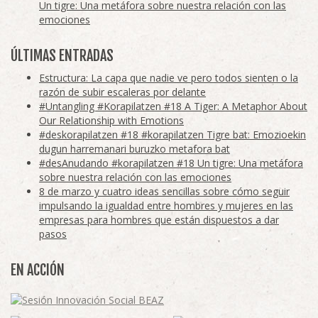
Un tigre: Una metáfora sobre nuestra relación con las
emociones
ÚLTIMAS ENTRADAS
Estructura: La capa que nadie ve pero todos sienten o la
razón de subir escaleras por delante
#Untangling #Korapilatzen #18 A Tiger: A Metaphor About
Our Relationship with Emotions
#deskorapilatzen #18 #korapilatzen Tigre bat: Emozioekin
dugun harremanari buruzko metafora bat
#desAnudando #korapilatzen #18 Un tigre: Una metáfora
sobre nuestra relación con las emociones
8 de marzo y cuatro ideas sencillas sobre cómo seguir
impulsando la igualdad entre hombres y mujeres en las
empresas para hombres que están dispuestos a dar
pasos
EN ACCIÓN