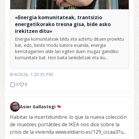
«Energia komunitateak, trantsizio
energetikorako tresna gisa, bide asko
irekitzen ditu»
Energia komunitateak bildu eta aztertu dituen proiektu
bat, edo, beste modu batera esanda, energia
berriztagarrien alde lan egiten duen mugaz gaindiko
komunitate bat. Hori baita lankidetzak eta iku...
8/4/2026, 1:20:35 PM
0
0
Asier Gallastegi
Habitar la incertidumbre: lo que la nueva colección
de muebles portátiles de IKEA nos dice sobre la
crisis de la vivienda www.eldiario.es/129_cccaa3?u...