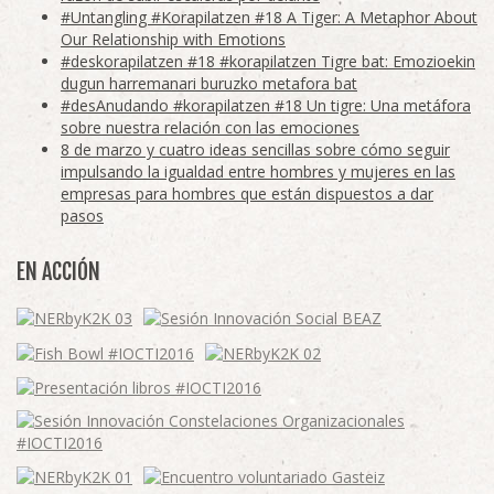
#Untangling #Korapilatzen #18 A Tiger: A Metaphor About
Our Relationship with Emotions
#deskorapilatzen #18 #korapilatzen Tigre bat: Emozioekin
dugun harremanari buruzko metafora bat
#desAnudando #korapilatzen #18 Un tigre: Una metáfora
sobre nuestra relación con las emociones
8 de marzo y cuatro ideas sencillas sobre cómo seguir
impulsando la igualdad entre hombres y mujeres en las
empresas para hombres que están dispuestos a dar
pasos
EN ACCIÓN