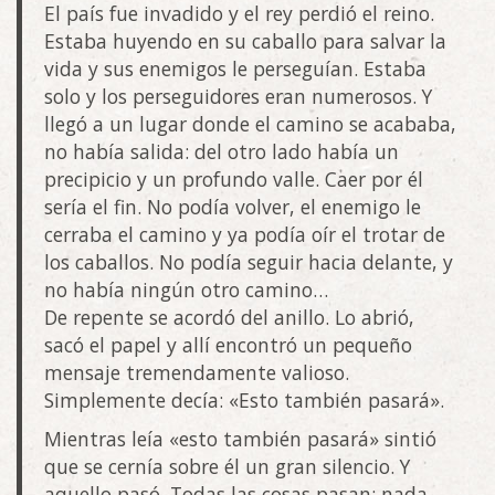
El país fue invadido y el rey perdió el reino.
Estaba huyendo en su caballo para salvar la
vida y sus enemigos le perseguían. Estaba
solo y los perseguidores eran numerosos. Y
llegó a un lugar donde el camino se acababa,
no había salida: del otro lado había un
precipicio y un profundo valle. Caer por él
sería el fin. No podía volver, el enemigo le
cerraba el camino y ya podía oír el trotar de
los caballos. No podía seguir hacia delante, y
no había ningún otro camino…
De repente se acordó del anillo. Lo abrió,
sacó el papel y allí encontró un pequeño
mensaje tremendamente valioso.
Simplemente decía: «Esto también pasará».
Mientras leía «esto también pasará» sintió
que se cernía sobre él un gran silencio. Y
aquello pasó. Todas las cosas pasan; nada