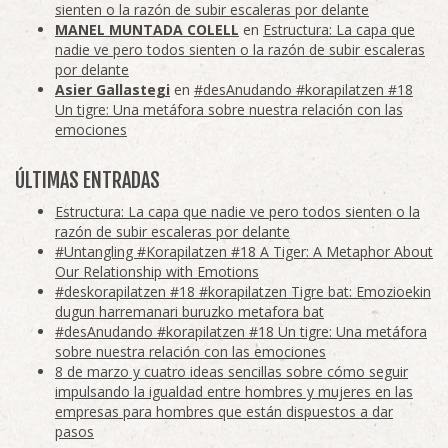
sienten o la razón de subir escaleras por delante
MANEL MUNTADA COLELL
en
Estructura: La capa que
nadie ve pero todos sienten o la razón de subir escaleras
por delante
Asier Gallastegi
en
#desAnudando #korapilatzen #18
Un tigre: Una metáfora sobre nuestra relación con las
emociones
ÚLTIMAS ENTRADAS
Estructura: La capa que nadie ve pero todos sienten o la
razón de subir escaleras por delante
#Untangling #Korapilatzen #18 A Tiger: A Metaphor About
Our Relationship with Emotions
#deskorapilatzen #18 #korapilatzen Tigre bat: Emozioekin
dugun harremanari buruzko metafora bat
#desAnudando #korapilatzen #18 Un tigre: Una metáfora
sobre nuestra relación con las emociones
8 de marzo y cuatro ideas sencillas sobre cómo seguir
impulsando la igualdad entre hombres y mujeres en las
empresas para hombres que están dispuestos a dar
pasos