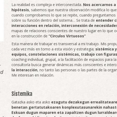
La realidad es compleja e interconectada.
Nos acercarnos a
hipótesis
, sabemos que nuestra observación modifica lo qu
cuando comprobamos lo que se repite, cuando preguntamos a
sobre su función dentro del sistema… Se trata de
entender cí
interacciones en relación, interconexión de necesidade
mapas de relaciones conscientes de nuestro lugar en lo que 
en la construcción de
“Circulos Virtuosos”
Esta manera de trabajar es transversal a mi trabajo. Mis prop
cada vez más en torno a esta visión y estrategia;
sistémica 
equipos, constelaciones sistémicas, trabajo con figura
coaching individual, grupal, a la facilitación de espacios para la
–
consultoría busca generar dinámicas más conscientes e inter
la interacción
, no tanto las personas o las partes de la organ
ad
Me interesan en relación.
Sistemika
Gatazka asko eta asko
ezagutu dezakegun errealitatearen
benetan gertatutakoaren konplexutasunarekin nahaste
Eskuan dugun maparen eta zapaltzen dugun lurraldea