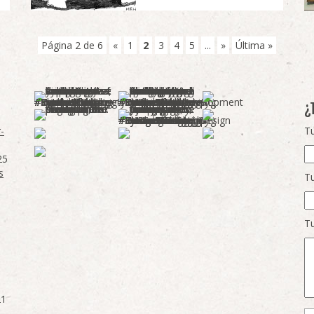
Página 2 de 6
«
1
2
3
4
5
...
»
Última »
¿
-
Tu
25
s
Tu
Tu
21
Po