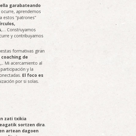
 ella garabateando
e ocurre, aprendemos
 estos “patrones”
rculos,
s
,… Construyamos
ocurre y contribuyamos
uestas formativas giran
y coaching de
s
,.. Mi acercamiento al
 participación y la
conectadas.
El foco es
ización por si solas.
 zati txikia
agatik sortzen dira
.
ren artean dagoen