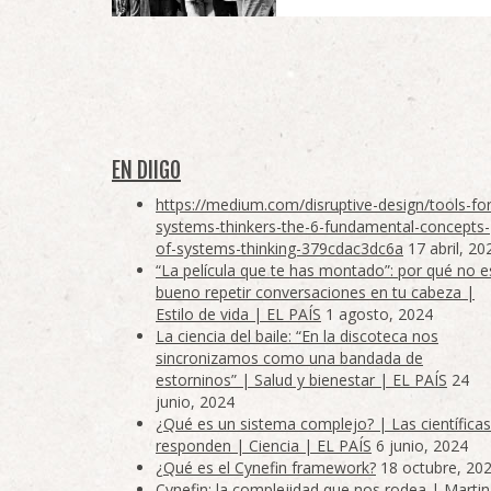
EN DIIGO
https://medium.com/disruptive-design/tools-for
systems-thinkers-the-6-fundamental-concepts-
of-systems-thinking-379cdac3dc6a
17 abril, 20
“La película que te has montado”: por qué no e
bueno repetir conversaciones en tu cabeza |
Estilo de vida | EL PAÍS
1 agosto, 2024
La ciencia del baile: “En la discoteca nos
sincronizamos como una bandada de
estorninos” | Salud y bienestar | EL PAÍS
24
junio, 2024
¿Qué es un sistema complejo? | Las científicas
responden | Ciencia | EL PAÍS
6 junio, 2024
¿Qué es el Cynefin framework?
18 octubre, 20
Cynefin: la complejidad que nos rodea | Martin