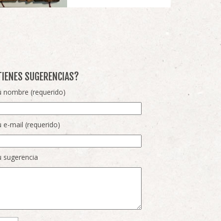
TIENES SUGERENCIAS?
 nombre (requerido)
 e-mail (requerido)
 sugerencia
r favor, deja este campo vacío.