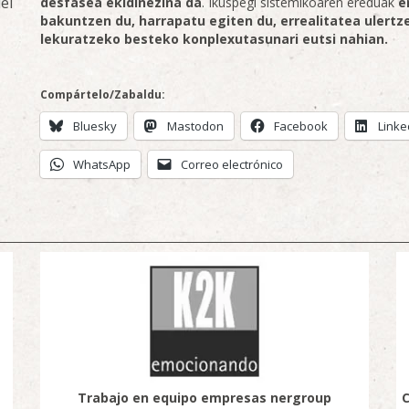
el
desfasea ekidinezina da
. Ikuspegi sistemikoaren ereduak
e
bakuntzen du, harrapatu egiten du, errealitatea ulertz
lekuratzeko besteko konplexutasunari eutsi nahian.
Compártelo/Zabaldu:
Bluesky
Mastodon
Facebook
Linke
WhatsApp
Correo electrónico
Trabajo en equipo empresas nergroup
C