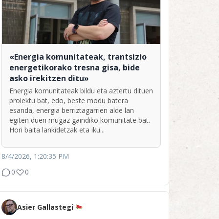
«Energia komunitateak, trantsizio
energetikorako tresna gisa, bide
asko irekitzen ditu»
Energia komunitateak bildu eta aztertu dituen
proiektu bat, edo, beste modu batera
esanda, energia berriztagarrien alde lan
egiten duen mugaz gaindiko komunitate bat.
Hori baita lankidetzak eta iku...
8/4/2026, 1:20:35 PM
0
0
Asier Gallastegi