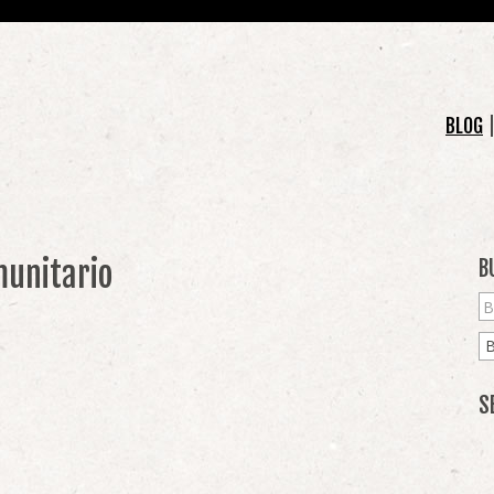
BLOG
munitario
B
S