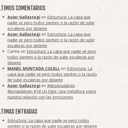
LTIMOS COMENTARIOS
Asier Gallastegi
en
Estructura: La capa que
nadie ve pero todos sienten o la razón de subir
escaleras por delante
Asier Gallastegi
en
Estructura: La capa que
nadie ve pero todos sienten o la razón de subir
escaleras por delante
Carme
en
Estructura: La capa que nadie ve pero
todos sienten o la razón de subir escaleras por
delante
MANEL MUNTADA COLELL
en
Estructura: La
capa que nadie ve pero todos sienten o la razón
de subir escaleras por delante
Asier Gallastegi
en
#desAnudando
#korapilatzen #18 Un tigre: Una metáfora sobre
nuestra relación con las emociones
LTIMAS ENTRADAS
Estructura: La capa que nadie ve pero todos
sienten o la razón de subir escaleras por delante