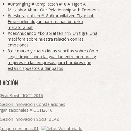
#Untangling #Korapilatzen #18 A Tiger: A
Metaphor About Our Relationship with Emotions
#deskorapilatzen #18 #korapilatzen Tigre bat:
Emozioekin dugun harremanari buruzko
metafora bat
#desAnudando #korapilatzen #18 Un tigre: Una
metáfora sobre nuestra relación con las
emociones
8 de marzo y cuatro ideas sencillas sobre cómo
seguir impulsando la igualdad entre hombres y
mujeres en las empresas para hombres que
están dispuestos a dar pasos
N ACCIÓN