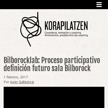
Toggl
navig
Bilborocklab: Proceso participativo
definición futuro sala Bilborock
1 febrero, 2017
Por
Asier Gallastegi