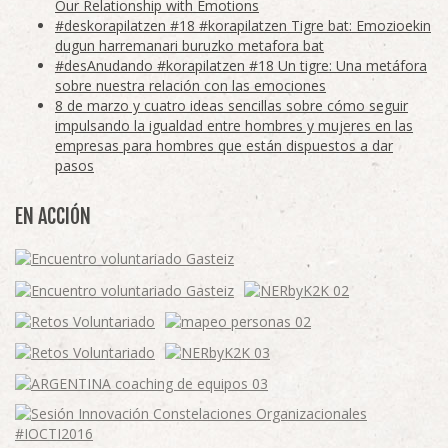
Our Relationship with Emotions
#deskorapilatzen #18 #korapilatzen Tigre bat: Emozioekin
dugun harremanari buruzko metafora bat
#desAnudando #korapilatzen #18 Un tigre: Una metáfora
sobre nuestra relación con las emociones
8 de marzo y cuatro ideas sencillas sobre cómo seguir
impulsando la igualdad entre hombres y mujeres en las
empresas para hombres que están dispuestos a dar
pasos
EN ACCIÓN