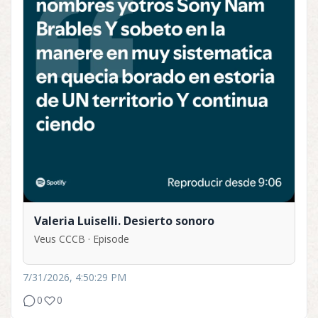
Valeria Luiselli. Desierto sonoro
Veus CCCB · Episode
7/31/2026, 4:50:29 PM
0
0