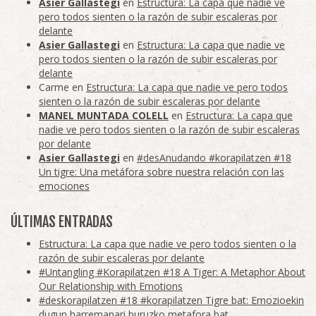
Asier Gallastegi
en
Estructura: La capa que nadie ve
pero todos sienten o la razón de subir escaleras por
delante
Asier Gallastegi
en
Estructura: La capa que nadie ve
pero todos sienten o la razón de subir escaleras por
delante
Carme
en
Estructura: La capa que nadie ve pero todos
sienten o la razón de subir escaleras por delante
MANEL MUNTADA COLELL
en
Estructura: La capa que
nadie ve pero todos sienten o la razón de subir escaleras
por delante
Asier Gallastegi
en
#desAnudando #korapilatzen #18
Un tigre: Una metáfora sobre nuestra relación con las
emociones
ÚLTIMAS ENTRADAS
Estructura: La capa que nadie ve pero todos sienten o la
razón de subir escaleras por delante
#Untangling #Korapilatzen #18 A Tiger: A Metaphor About
Our Relationship with Emotions
#deskorapilatzen #18 #korapilatzen Tigre bat: Emozioekin
dugun harremanari buruzko metafora bat